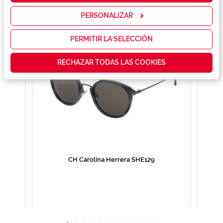
servicios y
mostrarte la
PERSONALIZAR
publicidad y
las
promociones
PERMITIR LA SELECCIÓN
que realmente
te interesan,
RECHAZAR TODAS LAS COOKIES
así como
contenidos
personalizados
para ti gracias
a un perfil
elaborado a
partir de tus
hábitos de
navegación
(por ejemplo,
de páginas
visitadas).
CH Carolina Herrera SHE129
Puedes
consultar más
información en
nuestra
Política de
Cookies.