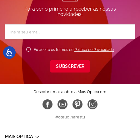
Para ser o primeiro a receber as nossas
novidades:
Subscreva
a
nossa
Newsletter:
Eu aceito os termos do
Política de Privacidade
SUBSCREVER
Descobrir mais sobre a Mais Optica em:
#oteuolharestu
MAIS OPTICA