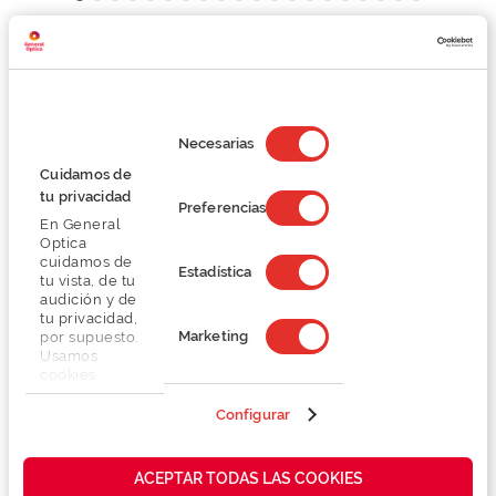
Detalhes
Selección
Lentes
de
Necesarias
consentimiento
Cuidamos de
tu privacidad
Marca
Preferencias
En General
Optica
Conselhos
cuidamos de
Estadística
tu vista, de tu
audición y de
tu privacidad,
Serviços exclusivos
Marketing
por supuesto.
Usamos
cookies
propias y de
terceros en
Configurar
nuestra web
para analizar
cómo mejorar
ACEPTAR TODAS LAS COOKIES
También te puede gustar
nuestros