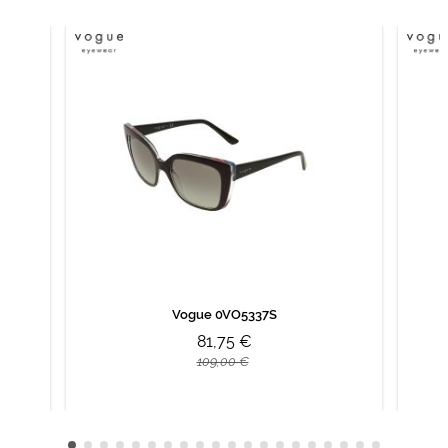
Vogue 0VO5337S
81,75 €
109,00 €