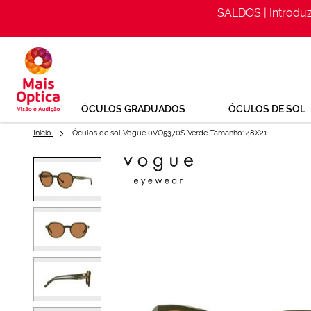
SALDOS | Introdu
Ir
para
o
Conteúdo
ÓCULOS GRADUADOS
ÓCULOS DE SOL
Início
Óculos de sol Vogue 0VO5370S Verde Tamanho: 48X21
Saltar
para
Óculos de sol Vogue 0VO5370S
o
final
Ref: 151717252
da
Galeria
de
imagens