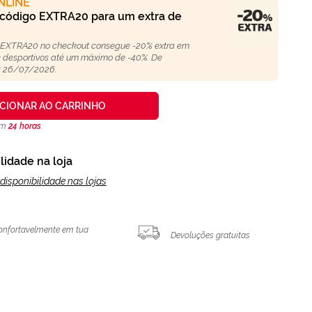
NLINE
 código EXTRA20 para um extra de
 EXTRA20 no checkout consegue -20% extra em
 e desportivos até um máximo de -40%. De
 26/07/2026.
ICIONAR AO CARRINHO
 em
24 horas
.
lidade na loja
disponibilidade nas lojas
onfortavelmente em tua
Devoluções gratuitas