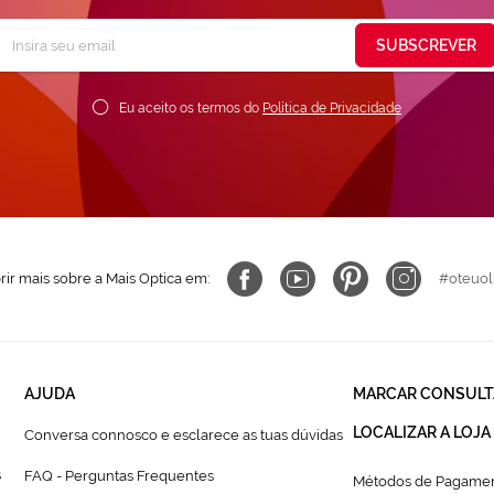
Subscreva
SUBSCREVER
ossa
ewsletter:
Eu aceito os termos do
Política de Privacidade
ir mais sobre a Mais Optica em:
#oteuol
AJUDA
MARCAR CONSULT
LOCALIZAR A LOJA
Conversa connosco e esclarece as tuas dúvidas
s
FAQ - Perguntas Frequentes
Métodos de Pagamen