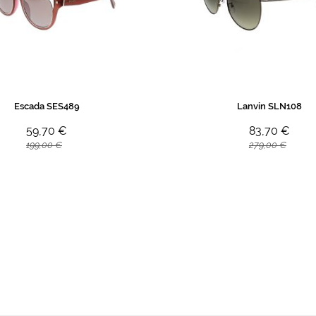
Escada SES489
Lanvin SLN108
59,70 €
83,70 €
199,00 €
279,00 €