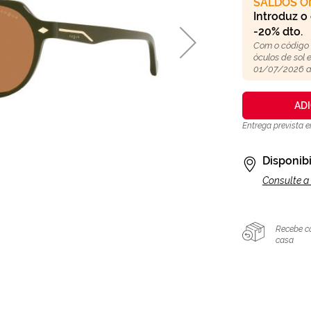
SALDOS O
Introduz o
-20% dto.
Com o código
óculos de sol
01/07/2026 a
AD
Entrega prevista
Disponibi
Consulte a 
Recebe c
casa