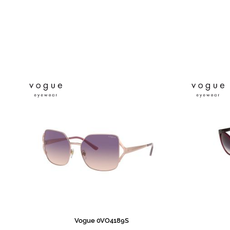
de
imagens
Vogue 0VO4189S