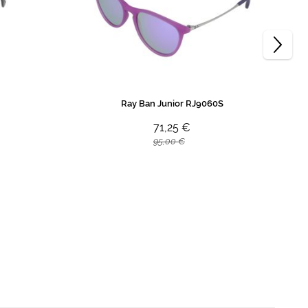
Ray Ban Junior RJ9060S
71,25 €
95,00 €