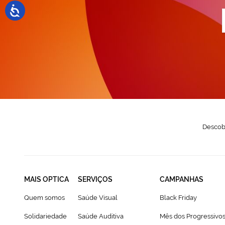
a
n
N
Descobr
MAIS OPTICA
SERVIÇOS
CAMPANHAS
Quem somos
Saúde Visual
Black Friday
Solidariedade
Saúde Auditiva
Mês dos Progressivo