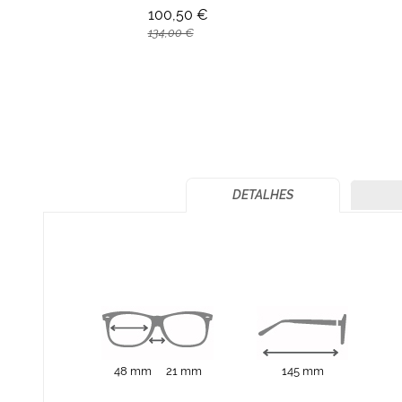
100,50 €
134,00 €
DETALHES
48 mm
21 mm
145 mm