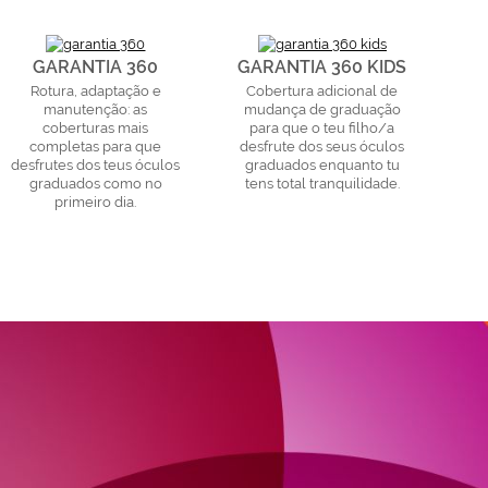
GARANTIA 360
GARANTIA 360 KIDS
Rotura, adaptação e
Cobertura adicional de
manutenção: as
mudança de graduação
coberturas mais
para que o teu filho/a
completas para que
desfrute dos seus óculos
desfrutes dos teus óculos
graduados enquanto tu
graduados como no
tens total tranquilidade.
primeiro dia.