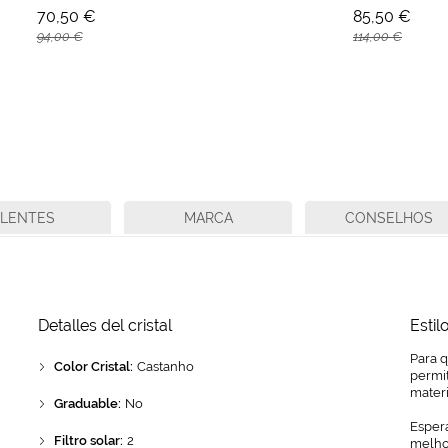
70,50 €
85,50 €
94,00 €
114,00 €
LENTES
MARCA
CONSELHOS
Detalles del cristal
Estil
Para 
Color Cristal:
Castanho
permit
mater
Graduable:
No
Espera
Filtro solar:
2
melhor