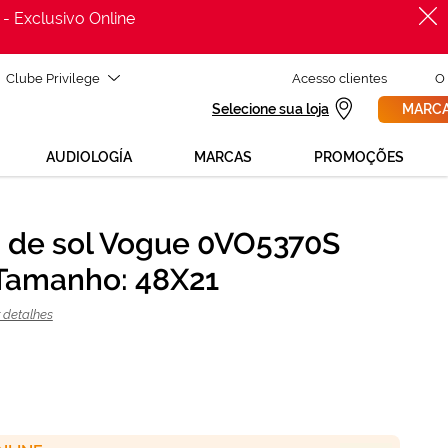
 - Exclusivo Online
Clube Privilege
Acesso clientes
O
Selecione sua loja
MARCA
AUDIOLOGÍA
MARCAS
PROMOÇÕES
 de sol Vogue 0VO5370S
PROCURAR
Tamanho: 48X21
ADICIONAR AO CARRINHO
 detalhes