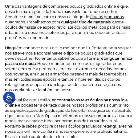
Uma das vantagens de comprares óculos graduados online é que,
desta forma, dispões do leque mais vasto por onde escolher.
Acontece o mesmo com o nosso catálogo de
óculos graduados
quadrados
. Trabalhamos com
qualquer tipo de materiais
: desde
óculos de massa de aspeto retro, até óculos metálicos para os mais
urbanos, ou desenhos coloridos para quem não cede perante as
pressões da sobriedade.
Ninguém conhece o seu estilo melhor que tu. Portanto nem sequer
nos atrevemos a aconselhar-te o tipo de óculos graduados que
deves escolher. No entanto, sabemos que
a forma retangular nunca
passou de moda
. Houve momentos, como os exagerados anos
setenta, em que a geometria era mais extrema e décadas, como a
dos noventa, em que as armações passavam mais despercebidas,
mas em todas essas épocas, e também hoje em dia, os óculos
retangulares ocuparam um lugar de destaque no coração dos
nossos clientes e também no nosso.
Seja qual for o teu estilo,
encontrarás os teus óculos na nossa loja
online
e podes ter a certeza que os nossos profissionais cumprirão
as especificações de graduação do teu oftalmologista com absoluto
rigor, porque na Mais Optica mantemos o nosso compromisso com a
moda, mas acima de tudo, ocupamo-nos da tua saúde visual.
Portanto já sabes: procura os teus óculos graduados retangulares na
nossa loja online e confia na nossa experiência e profissionalismo.
Ficarás muito contente de o teres feito!