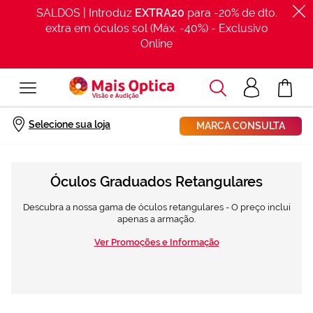
SALDOS | Introduz
EXTRA20
para -20% de dto.
extra em óculos sol (Máx. -40%) - Exclusivo
Online
Procurar
Acesso
O Meu Car
clientes
Início
Óculos graduados
Estilo
Rectangulares
Selecione sua loja
MARCA CONSULTA
Óculos Graduados Retangulares
Descubra a nossa gama de óculos retangulares - O preço inclui
apenas a armação.
Ver Promoções e Informação