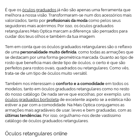
É que os
óculos graduados
já não são apenas uma ferramenta que
melhora a nossa visão. Transformaram-se num dos acessórios mais
valorizados, tanto por
profissionais da moda
como pelos seus
seguidores mais acérrimos. Por isso, os óculos graduados
retangulares Mais Optica marcam a diferença: são pensados para
cuidar dos teus olhos e também da tua imagem.
Tem em conta que os óculos graduados retangulares são o reflexo
de uma
personalidade muito definida
, como todas as armações que
se destacam por uma forma geométrica marcada. Quanto ao tipo de
rosto que beneficia mais deste tipo de óculos, o certo é que são
perfeitos para rostos ovais, quadrados ou retangulares. Como vês,
trata-se de um tipo de óculos muito versátil.
Também nos interessam o
conforto e a comodidade
em todos os
modelos, tanto em óculos graduados retangulares como no resto
do nosso catálogo. De nada serve que escolhas, por exemplo, uns
óculos graduados borboleta
de excelente aspeto se a estética não
estiver a par com a comodidade. Na Mais Optica conjugamos as
armações mais agradáveis de usar, leves e bem graduadas, com as
últimas tendências
. Por isso, orgulhamo-nos deste vastíssimo
catálogo de óculos graduados retangulares.
Óculos retangulares online