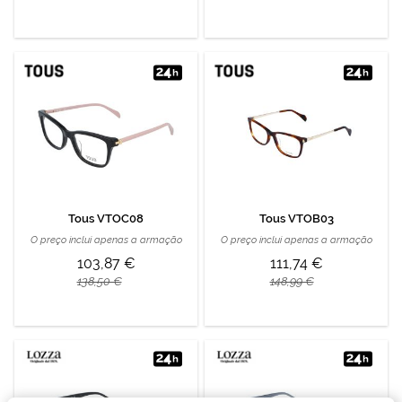
Tous VTOC08
Tous VTOB03
O preço inclui apenas a armação
O preço inclui apenas a armação
103,87 €
111,74 €
138,50 €
148,99 €