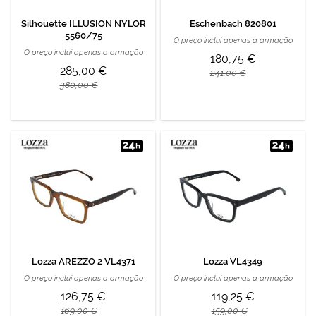
Silhouette ILLUSION NYLOR
Eschenbach 820801
5560/75
O preço inclui apenas a armação
O preço inclui apenas a armação
180,75 €
285,00 €
241,00 €
380,00 €
Lozza AREZZO 2 VL4371
Lozza VL4349
O preço inclui apenas a armação
O preço inclui apenas a armação
126,75 €
119,25 €
169,00 €
159,00 €