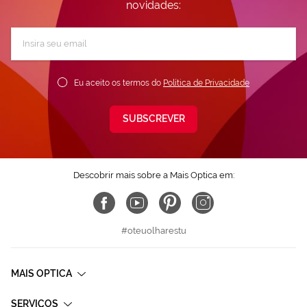
novidades:
Subscreva
a
nossa
Newsletter:
Eu aceito os termos do
Política de Privacidade
SUBSCREVER
Descobrir mais sobre a Mais Optica em:
#oteuolharestu
MAIS OPTICA
SERVIÇOS