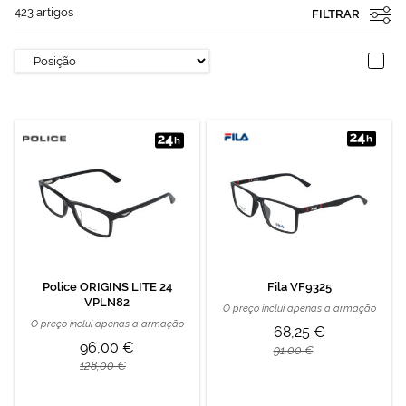
423
artigos
FILTRAR
Police ORIGINS LITE 24
Fila VF9325
VPLN82
O preço inclui apenas a armação
O preço inclui apenas a armação
68,25 €
96,00 €
91,00 €
128,00 €