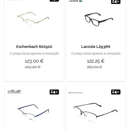
Eschenbach 820920
Lacoste L2936N
O preço inclui apenas a armação
O preço inclui apenas a armação
123,00 €
122,25 €
205,00 €
163,00 €