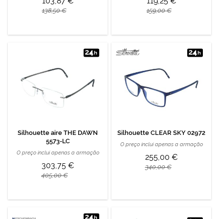
103,87 €
119,25 €
138,50 €
159,00 €
Silhouette aire THE DAWN
Silhouette CLEAR SKY 02972
5573-LC
O preço inclui apenas a armação
O preço inclui apenas a armação
255,00 €
303,75 €
340,00 €
405,00 €