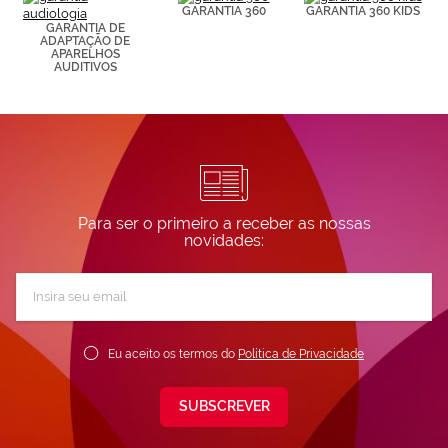
GARANTIA 360
GARANTIA 360 KIDS
GARANTIA DE
ADAPTAÇÃO DE
APARELHOS
AUDITIVOS
Para ser o primeiro a receber as nossas
novidades:
Subscreva
a
nossa
Newsletter:
Eu aceito os termos do
Política de Privacidade
SUBSCREVER