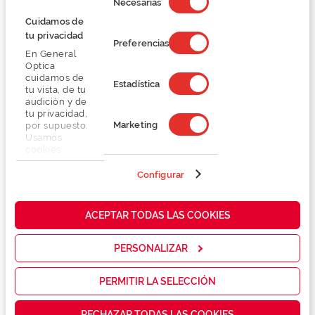
Necesarias
consentimiento
Cuidamos de
tu privacidad
Preferencias
En General
Optica
cuidamos de
Estadística
tu vista, de tu
audición y de
Julbo FURY MINI J560
Julbo TURN 2 J559
tu privacidad,
38,25 €
36,74 €
Marketing
por supuesto.
51,00 €
48,99 €
Usamos
cookies
propias y de
terceros en
Configurar
nuestra web
para analizar
cómo mejorar
ACEPTAR TODAS LAS COOKIES
nuestros
servicios y
mostrarte la
PERSONALIZAR
publicidad y
las
promociones
PERMITIR LA SELECCIÓN
que realmente
te interesan,
Julbo ROOKIE 2 J545
Julbo IDOL J543
RECHAZAR TODAS LAS COOKIES