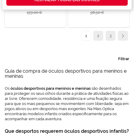
así como
contenidos
99,75 €
42,37 €
personalizados
133,00 €
56,50 €
para ti gracias
a un perfil
elaborado a
partir de tus
Página
Está de momento a ler a p
Página
Página
Página
Seguin
1
2
3
hábitos de
navegación
(por ejemplo,
de páginas
visitadas).
Filtrar
Puedes
consultar más
Guia de compra de óculos desportivos para meninos e
información en
meninas
nuestra
Política de
Cookies.
Os
óculos desportivos para meninos e meninas
são desenhados
para proteger os seus olhos durante a prática de atividades físicas ao
ar livre. Oferecem comodidade, resistência e uma fixação segura
para que os mais pequenos se movimentem com liberdade, seja em
jogos ativos ou em desportos mais exigentes. Na Mais Optica
encontrarás modelos infantis criados especificamente para os
acompanhar em cada aventura.
Que desportos requerem óculos desportivos infantis?