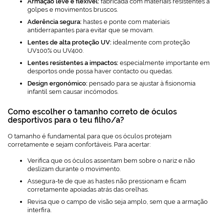
Armação leve e flexível:
fabricada com materiais resistentes a
golpes e movimentos bruscos.
Aderência segura:
hastes e ponte com materiais
antiderrapantes para evitar que se movam.
Lentes de alta proteção UV:
idealmente com proteção
UV100% ou UV400.
Lentes resistentes a impactos:
especialmente importante em
desportos onde possa haver contacto ou quedas.
Design ergonómico:
pensado para se ajustar à fisionomia
infantil sem causar incómodos.
Como escolher o tamanho correto de óculos
desportivos para o teu filho/a?
O tamanho é fundamental para que os óculos protejam
corretamente e sejam confortáveis. Para acertar:
Verifica que os óculos assentam bem sobre o nariz e não
deslizam durante o movimento.
Assegura-te de que as hastes não pressionam e ficam
corretamente apoiadas atrás das orelhas.
Revisa que o campo de visão seja amplo, sem que a armação
interfira.