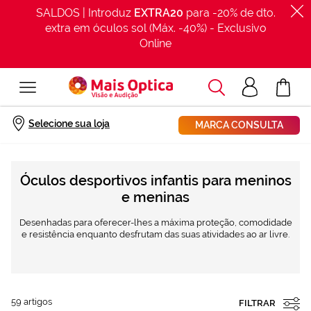
SALDOS | Introduz
EXTRA20
para -20% de dto.
extra em óculos sol (Máx. -40%) - Exclusivo
Online
Procurar
Acesso
O Meu Car
clientes
Início
Óculos Desportivos
tipos
criança
Selecione sua loja
MARCA CONSULTA
Óculos desportivos infantis para meninos
e meninas
Desenhadas para oferecer-lhes a máxima proteção, comodidade
e resistência enquanto desfrutam das suas atividades ao ar livre.
59
artigos
FILTRAR