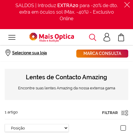
SALDOS | Introduz
EXTRA20
para -20% de dto.
extra em óculos sol (Máx. -40%) - Exclusivo
Online
Procurar
Acesso
O Meu Car
clientes
Início
Marcas
Marcas de lentes de contacto
Amazing
Selecione sua loja
MARCA CONSULTA
Lentes de Contacto Amazing
Encontre suas lentes Amazing da nossa extensa gama
1
artigo
FILTRAR