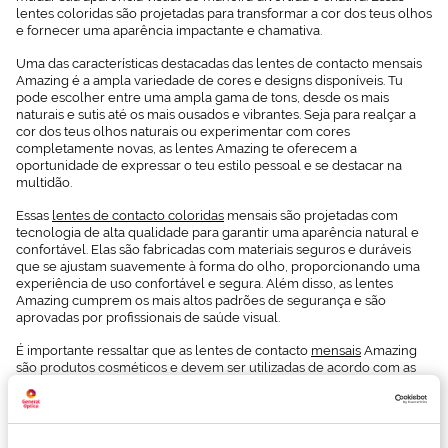
lentes coloridas são projetadas para transformar a cor dos teus olhos
e fornecer uma aparência impactante e chamativa.
Uma das características destacadas das lentes de contacto mensais
Amazing é a ampla variedade de cores e designs disponíveis. Tu
pode escolher entre uma ampla gama de tons, desde os mais
naturais e sutis até os mais ousados e vibrantes. Seja para realçar a
cor dos teus olhos naturais ou experimentar com cores
completamente novas, as lentes Amazing te oferecem a
oportunidade de expressar o teu estilo pessoal e se destacar na
multidão.
Essas
lentes de contacto coloridas
mensais são projetadas com
tecnologia de alta qualidade para garantir uma aparência natural e
confortável. Elas são fabricadas com materiais seguros e duráveis
que se ajustam suavemente à forma do olho, proporcionando uma
experiência de uso confortável e segura. Além disso, as lentes
Amazing cumprem os mais altos padrões de segurança e são
aprovadas por profissionais de saúde visual.
É importante ressaltar que as lentes de contacto
mensais
Amazing
são produtos cosméticos e devem ser utilizadas de acordo com as
recomendações do fabricante e a orientação de um óptico
optometrista especializado em saúde visual. Recomenda-se realizar
um exame ocular e obter uma prescrição adequada antes de usar
lentes de contacto coloridas. Isso garantirá um ajuste correto, uma