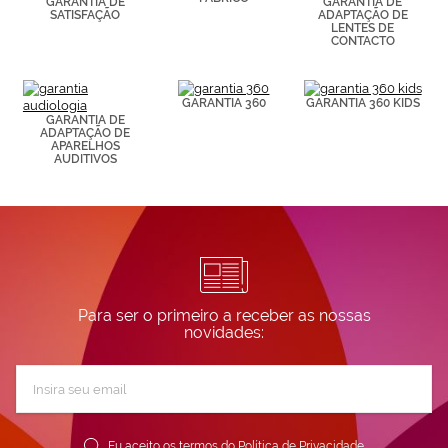
GARANTIA DE
GARANTIA DE
SATISFAÇÃO
ADAPTAÇÃO DE
LENTES DE
CONTACTO
GARANTIA 360
GARANTIA 360 KIDS
GARANTIA DE
ADAPTAÇÃO DE
APARELHOS
AUDITIVOS
Para ser o primeiro a receber as nossas
novidades:
Subscreva
a
nossa
Newsletter:
Eu aceito os termos do
Política de Privacidade