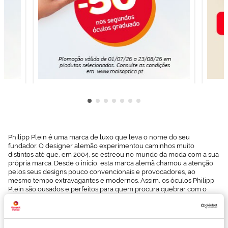
Philipp Plein é uma marca de luxo que leva o nome do seu
fundador. O designer alemão experimentou caminhos muito
distintos até que, em 2004, se estreou no mundo da moda com a sua
própria marca. Desde o início, esta marca alemã chamou a atenção
pelos seus designs pouco convencionais e provocadores, ao
mesmo tempo extravagantes e modernos. Assim, os óculos Philipp
Plein são ousados e perfeitos para quem procura quebrar com o
convencional. É a forma ideal de combinar estilo e elegância, já que
se adaptam perfeitamente a qualquer ocasião e a qualquer look.
No catálogo da Mais Optica encontrarás uma grande variedade de