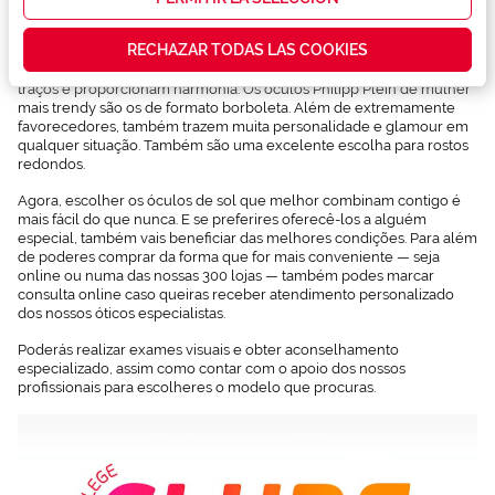
para traços mais marcados.
que realmente
te interesan,
RECHAZAR TODAS LAS COOKIES
Aos rostos mais arredondados favorecem os óculos de sol
así como
quadrados, pois criam um contraste com a forma do rosto, afinam os
contenidos
traços e proporcionam harmonia. Os óculos Philipp Plein de mulher
personalizados
mais trendy são os de formato borboleta. Além de extremamente
para ti gracias
favorecedores, também trazem muita personalidade e glamour em
a un perfil
qualquer situação. Também são uma excelente escolha para rostos
elaborado a
redondos.
partir de tus
hábitos de
Agora, escolher os óculos de sol que melhor combinam contigo é
navegación
mais fácil do que nunca. E se preferires oferecê-los a alguém
(por ejemplo,
especial, também vais beneficiar das melhores condições. Para além
de páginas
de poderes comprar da forma que for mais conveniente — seja
visitadas).
online ou numa das nossas 300 lojas — também podes marcar
Puedes
consulta online caso queiras receber atendimento personalizado
consultar más
dos nossos óticos especialistas.
información en
nuestra
Poderás realizar exames visuais e obter aconselhamento
Política de
especializado, assim como contar com o apoio dos nossos
Cookies.
profissionais para escolheres o modelo que procuras.