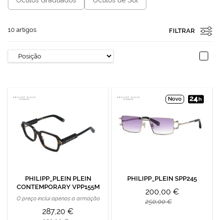
10
artigos
FILTRAR
Novo
PHILIPP_PLEIN PLEIN
PHILIPP_PLEIN SPP245
CONTEMPORARY VPP155M
200,00 €
O preço inclui apenas a armação
250,00 €
287,20 €