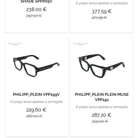
SHADE SPP005V
O preço inclui apenas a armação
238,00 €
377,59 €
297,50 €
471,99 €
PHILIPP_PLEIN VPP199V
PHILIPP_PLEIN PLEIN MUSE
VPP191
O preço inclui apenas a armação
O preço inclui apenas a armação
229,60 €
287,20 €
287,00 €
359,00 €