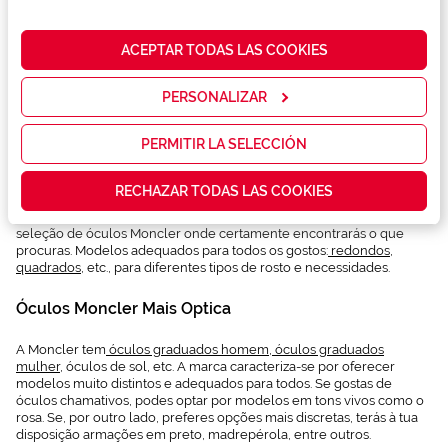
nuestra web
para analizar
cómo mejorar
ACEPTAR TODAS LAS COOKIES
nuestros
Moncler é uma marca italiana focada principalmente na criação de
servicios y
peças e acessórios de luxo. Precisamente dentro da sua gama de
mostrarte la
PERSONALIZAR
acessórios encontra-se a sua linha de óculos. As
óculos Moncler
publicidad y
combinam moda e qualidade, resultando numa combinação perfeita
las
que fará a diferença.
promociones
PERMITIR LA SELECCIÓN
que realmente
Se gostas de cuidar de cada detalhe dos teus looks, não podes
te interesan,
deixar de lado aspetos como os óculos. Escolher um modelo
RECHAZAR TODAS LAS COOKIES
así como
adequado de óculos de sol ou óculos graduados é o tipo de detalhe
contenidos
que marca a diferença. Na Mais Optica oferecemos uma ampla
personalizados
seleção de óculos Moncler onde certamente encontrarás o que
para ti gracias
procuras. Modelos adequados para todos os gostos:
redondos
,
a un perfil
quadrados
, etc., para diferentes tipos de rosto e necessidades.
elaborado a
partir de tus
Óculos Moncler Mais Optica
hábitos de
navegación
(por ejemplo,
A Moncler tem
óculos graduados homem
,
óculos graduados
de páginas
mulher
, óculos de sol, etc. A marca caracteriza-se por oferecer
visitadas).
modelos muito distintos e adequados para todos. Se gostas de
Puedes
óculos chamativos, podes optar por modelos em tons vivos como o
consultar más
rosa. Se, por outro lado, preferes opções mais discretas, terás à tua
información en
disposição armações em preto, madrepérola, entre outros.