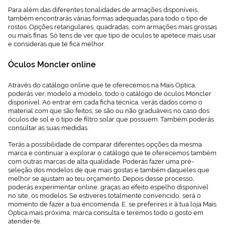
nuestra
Política de
Para além das diferentes tonalidades de armações disponíveis,
Cookies.
também encontrarás várias formas adequadas para todo o tipo de
rostos. Opções retangulares, quadradas, com armações mais grossas
ou mais finas. Só tens de ver que tipo de óculos te apetece mais usar
e consideras que te fica melhor.
Óculos Moncler online
Através do catálogo online que te oferecemos na Mais Optica,
poderás ver, modelo a modelo, todo o catálogo de óculos Moncler
disponível. Ao entrar em cada ficha técnica, verás dados como o
material com que são feitos, se são ou não graduáveis no caso dos
óculos de sol e o tipo de filtro solar que possuem. Também poderás
consultar as suas medidas.
Terás a possibilidade de comparar diferentes opções da mesma
marca e continuar a explorar o catálogo que te oferecemos também
com outras marcas de alta qualidade. Poderás fazer uma pré-
seleção dos modelos de que mais gostas e também daqueles que
melhor se ajustam ao teu orçamento. Depois desse processo,
poderás experimentar online, graças ao efeito espelho disponível
no site, os modelos. Se estiveres totalmente convencido, será o
momento de fazer a tua encomenda. E, se preferires ir à tua loja Mais
Optica mais próxima, marca consulta e teremos todo o gosto em
atender-te.