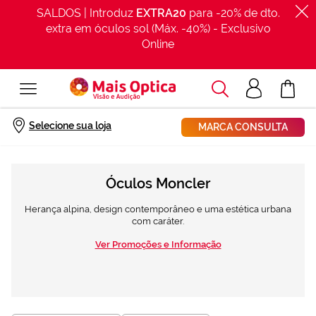
SALDOS | Introduz
EXTRA20
para -20% de dto.
extra em óculos sol (Máx. -40%) - Exclusivo
Online
Procurar
Acesso
O Meu Car
clientes
Início
Marcas
Marcas de óculos
Moncler
Selecione sua loja
MARCA CONSULTA
Óculos Moncler
Herança alpina, design contemporâneo e uma estética urbana
com caráter.
Ver Promoções e Informação