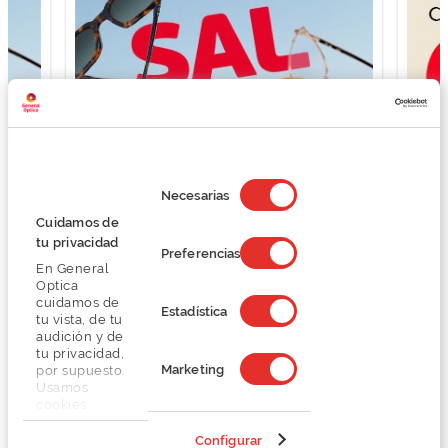
Selección
de
Necesarias
consentimiento
Cuidamos de
tu privacidad
Preferencias
En General
Optica
cuidamos de
Estadística
tu vista, de tu
audición y de
tu privacidad,
Marketing
por supuesto.
Usamos
cookies
propias y de
terceros en
Configurar