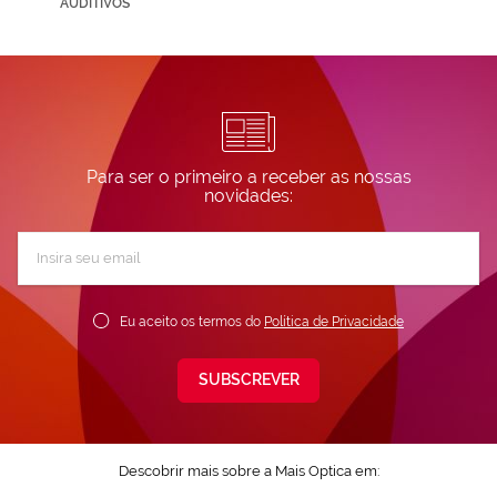
AUDITIVOS
Para ser o primeiro a receber as nossas
novidades:
Subscreva
a
nossa
Newsletter:
Eu aceito os termos do
Política de Privacidade
SUBSCREVER
Descobrir mais sobre a Mais Optica em: