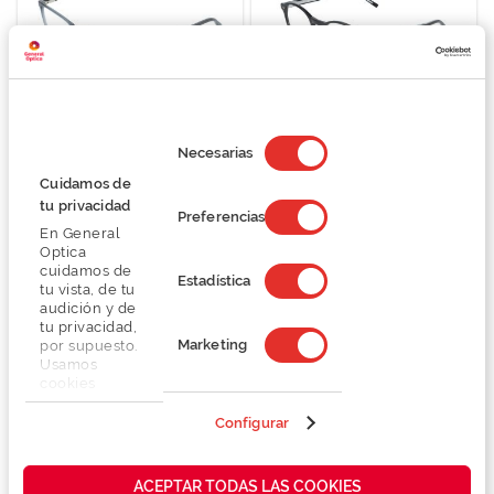
Selección
Tommy Hilfiger TH 2269 TH
Tommy Hilfiger TH 2129
de
2269
Necesarias
O preço inclui apenas a armação
consentimiento
O preço inclui apenas a armação
Cuidamos de
74,50 €
74,50 €
tu privacidad
149,00 €
Preferencias
149,00 €
En General
Optica
cuidamos de
Estadística
tu vista, de tu
audición y de
tu privacidad,
Marketing
por supuesto.
Usamos
cookies
propias y de
terceros en
Configurar
nuestra web
para analizar
cómo mejorar
ACEPTAR TODAS LAS COOKIES