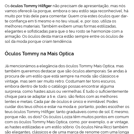
Os
óculos Tommy Hilfiger
não precisam de apresentação, mas nós
vamos oferecê-la porque, embora o seu estilo seja reconhecível, há
muito por trás dele para comentar. Quem cria estes óculos quer dar-
te confiança em ti mesmo e no teu visual, e, por isso, utiliza os
melhores materiais. Também exibem umas formas estilizadas,
elegantes e sofisticadas para que o teu rosto se harmonize com a
armação. Os óculos desta marca estão sempre entre os óculos de
sol da moda porque criam tendência.
Óculos Tommy na Mais Optica
Já mencionámos a elegância dos óculos Tommy Mais Optica, mas
também queremos destacar que são óculos atemporais. Se andas à
procura de um estilo que está sempre na moda: são clássicos e
vintage, mas sem ser muito retro. Costumam ter tons escuros,
embora dentro de todo o catálogo possas encontrar alguma
surpresa, como hastes azuis ou vermelhas. É tudo o suficientemente
chique para se adaptar a ti e, claro, são feitos com as melhores
lentes e metais. Cada par de óculos é único e inimitável. Podes
cuidar dos teus olhos e estar na moda e, portanto, podes escolher os
teus óculos Tommy Hilfiger, tanto graduáveis ​​como de sol. E mesmo,
porque não, os dois? Os óculos Lozza têm muitos pontos em comum
com os óculos Tommy Mais Optica, como, por exemplo, o ar vintage,
as hastes estilizadas e um estilo sóbrio. Os óculos Nina Ricci também
são elegantes, clássicos e de uma marca de renome com uma longa