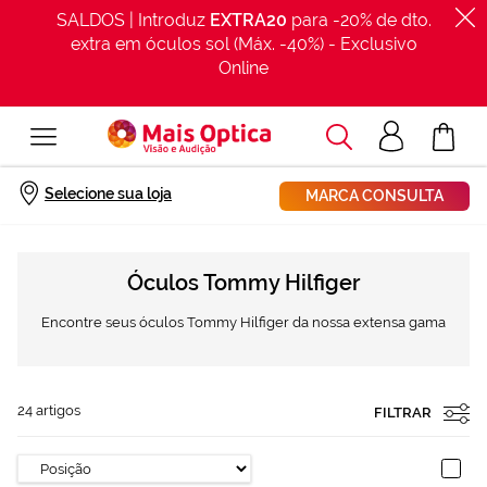
SALDOS | Introduz
EXTRA20
para -20% de dto.
extra em óculos sol (Máx. -40%) - Exclusivo
Online
Procurar
Acesso
O Meu Car
clientes
Início
Marcas
Marcas de óculos
Tommy Hilfiger
Selecione sua loja
MARCA CONSULTA
Óculos Tommy Hilfiger
Encontre seus óculos Tommy Hilfiger da nossa extensa gama
24
artigos
FILTRAR