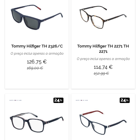
Tommy Hilfiger TH 2326/C
Tommy Hilfiger TH 2271 TH
2271
O preço inclui apenas a armação
O preço inclui apenas a armação
126,75 €
114,74 €
169,00 €
152,99 €