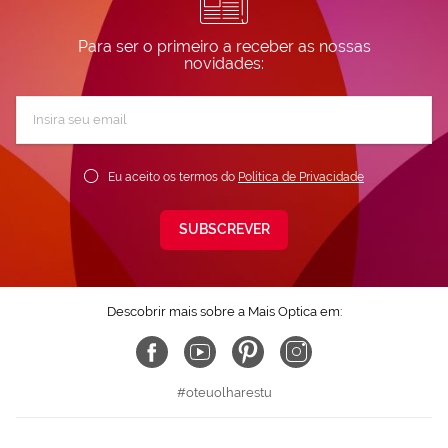
Para ser o primeiro a receber as nossas
novidades:
Subscreva
a
nossa
Newsletter:
Eu aceito os termos do
Política de Privacidade
SUBSCREVER
Descobrir mais sobre a Mais Optica em:
#oteuolharestu