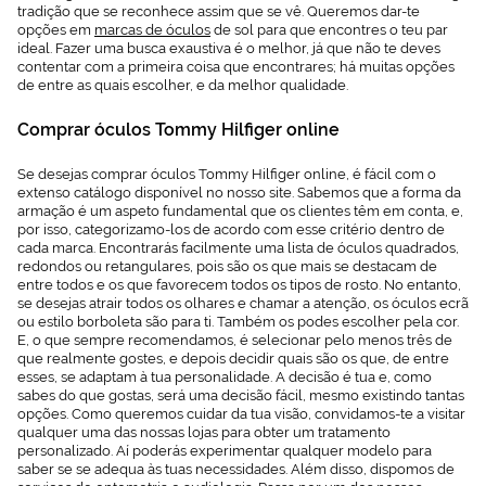
tradição que se reconhece assim que se vê. Queremos dar-te
opções em
marcas de óculos
de sol para que encontres o teu par
ideal. Fazer uma busca exaustiva é o melhor, já que não te deves
contentar com a primeira coisa que encontrares; há muitas opções
de entre as quais escolher, e da melhor qualidade.
Comprar óculos Tommy Hilfiger online
Se desejas comprar óculos Tommy Hilfiger online, é fácil com o
extenso catálogo disponível no nosso site. Sabemos que a forma da
armação é um aspeto fundamental que os clientes têm em conta, e,
por isso, categorizamo-los de acordo com esse critério dentro de
cada marca. Encontrarás facilmente uma lista de óculos quadrados,
redondos ou retangulares, pois são os que mais se destacam de
entre todos e os que favorecem todos os tipos de rosto. No entanto,
se desejas atrair todos os olhares e chamar a atenção, os óculos ecrã
ou estilo borboleta são para ti. Também os podes escolher pela cor.
E, o que sempre recomendamos, é selecionar pelo menos três de
que realmente gostes, e depois decidir quais são os que, de entre
esses, se adaptam à tua personalidade. A decisão é tua e, como
sabes do que gostas, será uma decisão fácil, mesmo existindo tantas
opções. Como queremos cuidar da tua visão, convidamos-te a visitar
qualquer uma das nossas lojas para obter um tratamento
personalizado. Aí poderás experimentar qualquer modelo para
saber se se adequa às tuas necessidades. Além disso, dispomos de