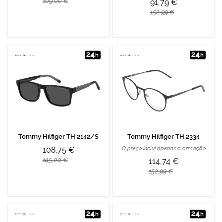
169,00 €
91,79 €
152,99 €
Tommy Hilfiger TH 2142/S
Tommy Hilfiger TH 2334
108,75 €
O preço inclui apenas a armação
145,00 €
114,74 €
152,99 €