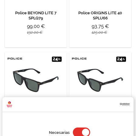
Police BEYOND LITE 7
Police ORIGINS LITE 40
SPLQ79
SPLU66
99,00 €
93,75 €
132,00 €
125,00 €
Police GATOR 2 SPLE02
Police GATOR 1 SPLE01
83,99 €
83,99 €
111,99 €
111,99 €
Selección
de
Necesarias