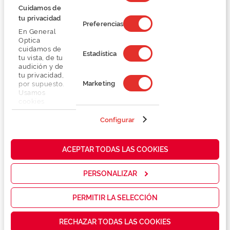
consentimiento
Cuidamos de
tu privacidad
Preferencias
En General
Optica
cuidamos de
Estadística
tu vista, de tu
audición y de
tu privacidad,
Marketing
por supuesto.
Usamos
cookies
Police SPLE01
Police BEYOND LITE 6
propias y de
SPLN34N
83,99 €
terceros en
Configurar
91,50 €
nuestra web
111,99 €
para analizar
122,00 €
cómo mejorar
ACEPTAR TODAS LAS COOKIES
nuestros
servicios y
mostrarte la
PERSONALIZAR
publicidad y
las
promociones
PERMITIR LA SELECCIÓN
que realmente
te interesan,
RECHAZAR TODAS LAS COOKIES
así como