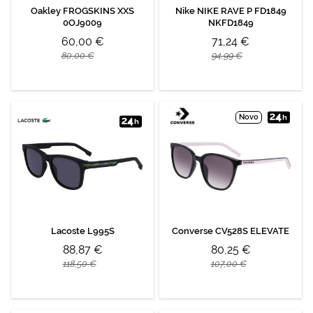
Oakley FROGSKINS XXS
Nike NIKE RAVE P FD1849
0OJ9009
NKFD1849
60,00 €
71,24 €
80,00 €
94,99 €
Novo
Lacoste L995S
Converse CV528S ELEVATE
88,87 €
80,25 €
118,50 €
107,00 €