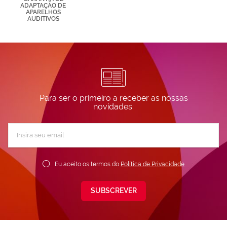
ADAPTAÇÃO DE
APARELHOS
AUDITIVOS
Para ser o primeiro a receber as nossas
novidades:
Subscreva
a
nossa
Newsletter:
Eu aceito os termos do
Política de Privacidade
SUBSCREVER