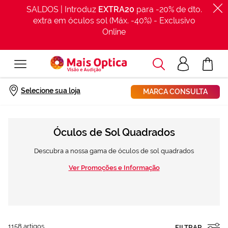
SALDOS | Introduz
EXTRA20
para -20% de dto.
extra em óculos sol (Máx. -40%) - Exclusivo
Online
Procurar
Acesso
O Meu Car
clientes
Início
Óculos de sol
Estilo
Quadradas
Selecione sua loja
MARCA CONSULTA
Óculos de Sol Quadrados
Descubra a nossa gama de óculos de sol quadrados
Ver Promoções e Informação
1158
artigos
FILTRAR