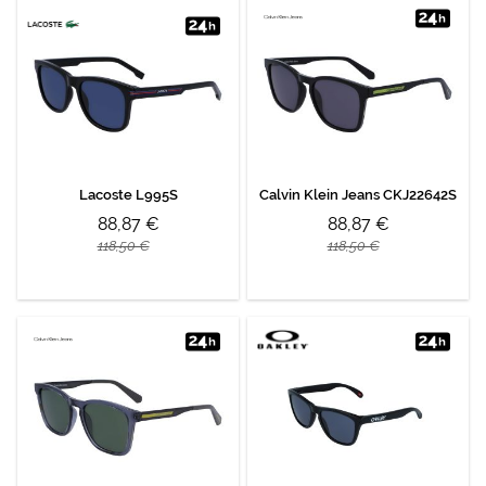
Lacoste L995S
Calvin Klein Jeans CKJ22642S
88,87 €
88,87 €
118,50 €
118,50 €