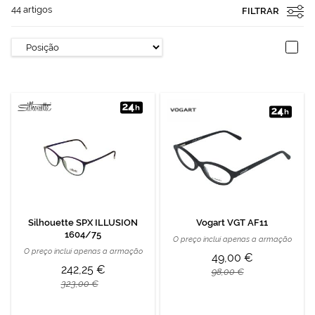
44
artigos
FILTRAR
Silhouette SPX ILLUSION
Vogart VGT AF11
1604/75
O preço inclui apenas a armação
O preço inclui apenas a armação
49,00 €
242,25 €
98,00 €
323,00 €