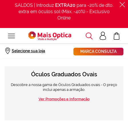
SALDOS | Introduz
EXTRA20
para -20% de dto.
extra em óculos sol (Máx. -40%) - Exclusivo
Online
Procurar
Acesso
O Meu Car
clientes
Início
Óculos graduados
Estilo
Ovaladas
Selecione sua loja
MARCA CONSULTA
Óculos Graduados Ovais
Descobre a nossa gama de Óculos Graduados ovais - O preço
inclui apenas a armação.
Ver Promoções e Informação