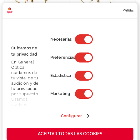
Ray Ban 0RX3927V
Ray Ban 0RX3774VD
Selección
O preço inclui apenas a armação
O preço inclui apenas a armação
de
Necesarias
129,75 €
114,00 €
consentimiento
173,00 €
152,00 €
Cuidamos de
tu privacidad
Preferencias
En General
Optica
cuidamos de
Estadística
Novo
tu vista, de tu
audición y de
tu privacidad,
Marketing
por supuesto.
Usamos
cookies
propias y de
terceros en
Configurar
nuestra web
Ray Ban 0RX3767V
LOVE MOSCHINO MOL683
para analizar
cómo mejorar
O preço inclui apenas a armação
O preço inclui apenas a armação
ACEPTAR TODAS LAS COOKIES
nuestros