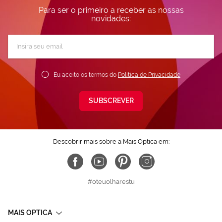
Para ser o primeiro a receber as nossas
novidades:
Subscreva
a
nossa
Newsletter:
Eu aceito os termos do
Política de Privacidade
SUBSCREVER
Descobrir mais sobre a Mais Optica em:
#oteuolharestu
MAIS OPTICA