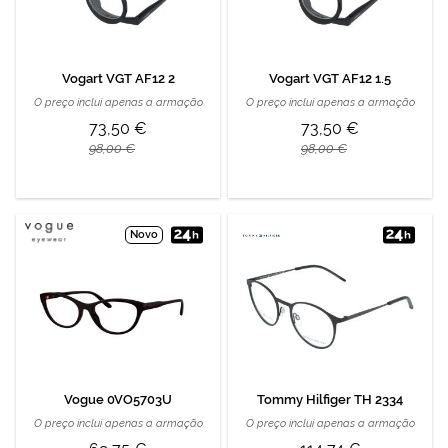
Vogart VGT AF12 2
Vogart VGT AF12 1.5
O preço inclui apenas a armação
O preço inclui apenas a armação
73,50 €
73,50 €
98,00 €
98,00 €
Novo
Vogue 0VO5703U
Tommy Hilfiger TH 2334
O preço inclui apenas a armação
O preço inclui apenas a armação