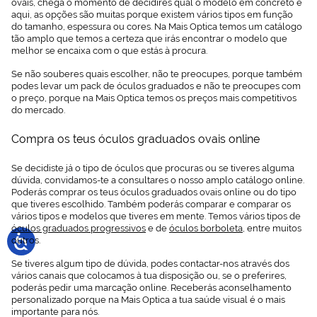
ovais, chega o momento de decidires qual o modelo em concreto e
aqui, as opções são muitas porque existem vários tipos em função
do tamanho, espessura ou cores. Na Mais Optica temos um catálogo
tão amplo que temos a certeza que irás encontrar o modelo que
melhor se encaixa com o que estás à procura.
Se não souberes quais escolher, não te preocupes, porque também
podes levar um pack de óculos graduados e não te preocupes com
o preço, porque na Mais Optica temos os preços mais competitivos
do mercado.
Compra os teus óculos graduados ovais online
Se decidiste já o tipo de óculos que procuras ou se tiveres alguma
dúvida, convidamos-te a consultares o nosso amplo catálogo online.
Poderás comprar os teus óculos graduados ovais online ou do tipo
que tiveres escolhido. Também poderás comparar e comparar os
vários tipos e modelos que tiveres em mente. Temos vários tipos de
óculos graduados progressivos
e de
óculos borboleta
, entre muitos
outros.
Se tiveres algum tipo de dúvida, podes contactar-nos através dos
vários canais que colocamos à tua disposição ou, se o preferires,
poderás pedir uma marcação online. Receberás aconselhamento
personalizado porque na Mais Optica a tua saúde visual é o mais
importante para nós.