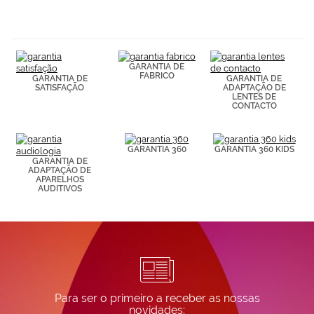
navegación
(por ejemplo,
de páginas
visitadas).
Puedes
GARANTIA DE
consultar más
FABRICO
GARANTIA DE
GARANTIA DE
información en
SATISFAÇÃO
ADAPTAÇÃO DE
nuestra
LENTES DE
Política de
CONTACTO
Cookies.
GARANTIA 360
GARANTIA 360 KIDS
GARANTIA DE
ADAPTAÇÃO DE
APARELHOS
AUDITIVOS
Para ser o primeiro a receber as nossas
novidades: