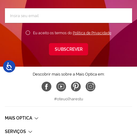
Subscreva
a
nossa
Newsletter:
Eu aceito os termos do
Política de Privacidade
SUBSCREVER
Descobrir mais sobre a Mais Optica em:
#oteuolharestu
MAIS OPTICA
SERVIÇOS