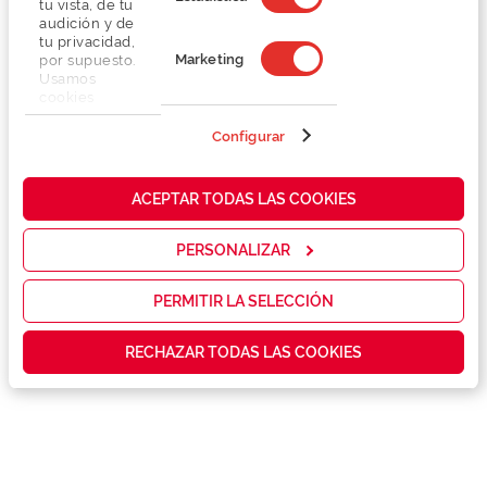
tu vista, de tu
audición y de
tu privacidad,
Marketing
por supuesto.
Usamos
cookies
propias y de
terceros en
Configurar
Detalhes
nuestra web
para analizar
cómo mejorar
Lentes
ACEPTAR TODAS LAS COOKIES
nuestros
servicios y
mostrarte la
PERSONALIZAR
Marca
publicidad y
las
promociones
PERMITIR LA SELECCIÓN
Conselhos
que realmente
te interesan,
RECHAZAR TODAS LAS COOKIES
así como
contenidos
Serviços exclusivos
personalizados
para ti gracias
a un perfil
elaborado a
partir de tus
hábitos de