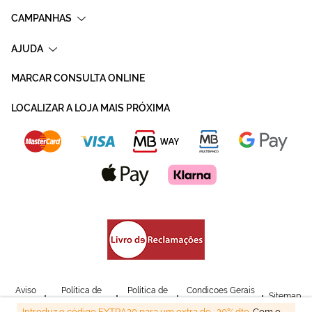
CAMPANHAS
AJUDA
MARCAR CONSULTA ONLINE
LOCALIZAR A LOJA MAIS PRÓXIMA
Aviso
Política de
Política de
Condicoes Gerais
Sitemap
Legal
Privacidade
Cookies
de Venda
Introduz o código EXTRA20 para um extra de -20% dto.
Com o