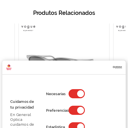
Produtos Relacionados
Selección
de
Necesarias
consentimiento
Cuidamos de
Vogue 0VO5351S
tu privacidad
Preferencias
78,00 €
En General
104,00 €
Optica
cuidamos de
Estadística