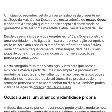
información en
nuestra
Política de
Cookies.
Um clássico reconhecível do universo fashion está presente no
catálogo da Mais Optica. Descobre a nossa seleção de
óculos Guess
e encontra a armação que melhor se adapta a ti entre modelos
graduados e de sol com uma estética atual, versátil e fácil de usar.
Desde os seus inícios em Los Angeles em 1981, a Guess construiu
uma identidade muito ligada à mistura entre inspiração europeia e
estilo californiano. Esse ADN também se reflete nos seus óculos,
onde convivem frequentemente linhas limpas, detalhes visíveis,
jogos de cor e silhuetas que mudam conforme a coleção sem
perder personalidade.
Nesta categoria reunimos o catálogo Guess para que possas
explorar a marca a partir de uma visão ampla. Se procuras um
modelo para proteger o teu olhar com maior peso estético, podes
descobrir os nossos
óculos de sol Guess
. E se precisares de uma
armação pensada para te acompanhar no dia a dia, também podes
visitar a seleção de
óculos graduados Guess
.
Óculos Guess: um olhar com identidade própria
A Guess destaca-se por se mover nesse ponto onde a moda se nota,
mas não complica. Dentro da marca é habitual encontrar armações