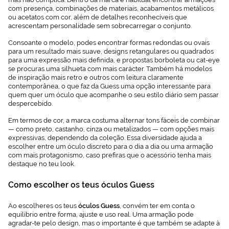
com presença, combinações de materiais, acabamentos metálicos
ou acetatos com cor, além de detalhes reconhecíveis que
acrescentam personalidade sem sobrecarregar o conjunto.
Consoante o modelo, podes encontrar formas redondas ou ovais
para um resultado mais suave, designs retangulares ou quadrados
para uma expressão mais definida, e propostas borboleta ou cat-eye
se procuras uma silhueta com mais carácter. Também há modelos
de inspiração mais retro e outros com leitura claramente
contemporânea, o que faz da Guess uma opção interessante para
quem quer um óculo que acompanhe o seu estilo diário sem passar
despercebido.
Em termos de cor, a marca costuma alternar tons fáceis de combinar
— como preto, castanho, cinza ou metalizados — com opções mais
expressivas, dependendo da coleção. Essa diversidade ajuda a
escolher entre um óculo discreto para o dia a dia ou uma armação
com mais protagonismo, caso prefiras que o acessório tenha mais
destaque no teu look.
Como escolher os teus óculos Guess
Ao escolheres os teus
óculos Guess
, convém ter em conta o
equilíbrio entre forma, ajuste e uso real. Uma armação pode
agradar-te pelo design, mas o importante é que também se adapte à