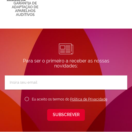
GARANTIA DE
ADAPTAÇÃO DE
APARELHOS
AUDITIVOS
Para ser o primeiro a receber as nossas
novidades:
Subscreva
a
nossa
Newsletter:
Eu aceito os termos do
Política de Privacidade
SUBSCREVER