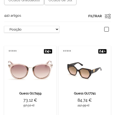
440
artigos
FILTRAR
Guess GU7459
Guess GU7741
73,12 €
84,74 €
97,50 €
112,99 €