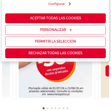
terceros en
Configurar
nuestra web
para analizar
cómo mejorar
ACEPTAR TODAS LAS COOKIES
nuestros
servicios y
mostrarte la
PERSONALIZAR
publicidad y
las
promociones
PERMITIR LA SELECCIÓN
que realmente
te interesan,
RECHAZAR TODAS LAS COOKIES
así como
contenidos
personalizados
para ti gracias
a un perfil
elaborado a
partir de tus
hábitos de
navegación
(por ejemplo,
de páginas
visitadas).
Puedes
consultar más