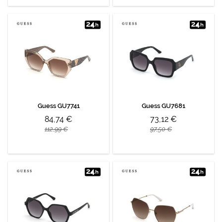
Guess GU7741
Guess GU7681
84,74 €
73,12 €
112,99 €
97,50 €