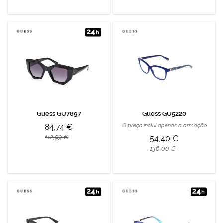
Guess GU7897
Guess GU5220
84,74 €
O preço inclui apenas a armação
112,99 €
54,40 €
136,00 €