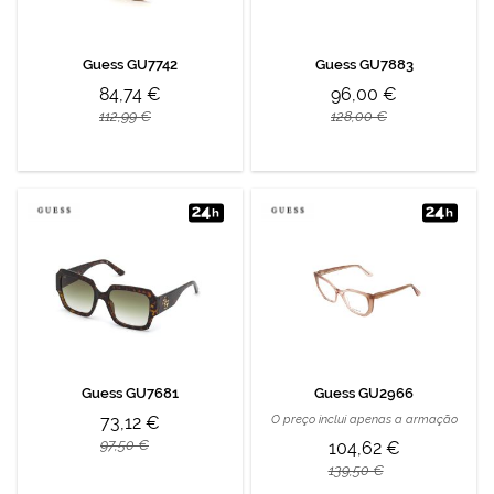
Guess GU7742
Guess GU7883
84,74 €
96,00 €
112,99 €
128,00 €
Guess GU7681
Guess GU2966
73,12 €
O preço inclui apenas a armação
97,50 €
104,62 €
139,50 €