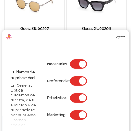
Guess GU00207
Guess GU00206
92,25 €
80,99 €
123,00 €
107,99 €
Selección
Página
de
Necesarias
Está de momento a ler a página
Página
Página
Página
Página
Página
Seguin
1
2
3
4
5
consentimiento
Cuidamos de
tu privacidad
Preferencias
En General
Filtrar
Optica
cuidamos de
Estadística
Promoções Ativas e Informação
tu vista, de tu
audición y de
tu privacidad,
Marketing
por supuesto.
Usamos
cookies
propias y de