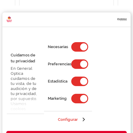
Detalhes
Selección
de
Necesarias
consentimiento
Lentes
Cuidamos de
tu privacidad
Preferencias
En General
Marca
Optica
cuidamos de
Estadística
tu vista, de tu
Conselhos
audición y de
tu privacidad,
Marketing
por supuesto.
Serviços exclusivos
Usamos
cookies
propias y de
terceros en
Configurar
nuestra web
para analizar