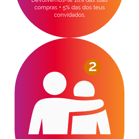
compras + 5% das dos teus
convidados.
2