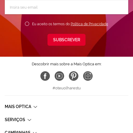
Subscreva
a
nossa
Newsletter:
Eu aceito os termos do
Política de Privacidade
SUBSCREVER
Descobrir mais sobre a Mais Optica em:
#oteuolharestu
MAIS OPTICA
SERVIÇOS
CAMPANHAS