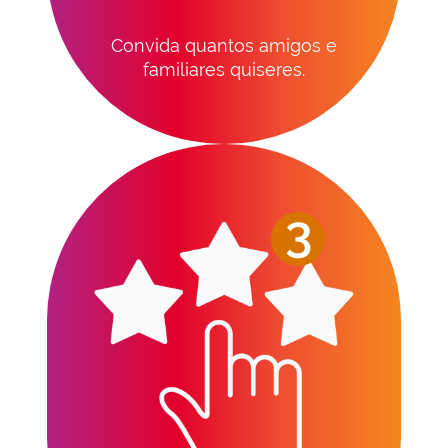
Convida quantos amigos e
familiares quiseres.
3