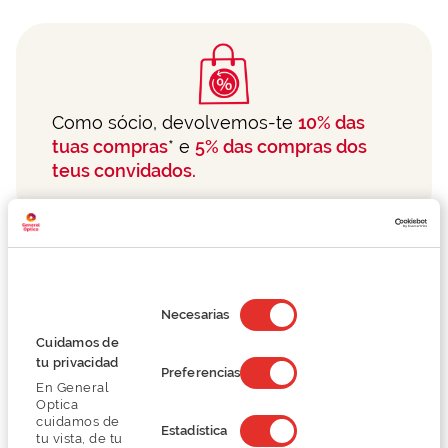
Como sócio, devolvemos-te
10% das
tuas compras
* e
5% das compras dos
teus convidados.
Selección
de
Necesarias
consentimiento
Cuidamos de
tu privacidad
Preferencias
En General
Se convidares
os teus familiares e
Optica
amigos,
obténs descontos:
cuidamos de
Estadística
tu vista, de tu