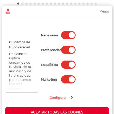
Detalhes
Selección
de
Necesarias
Lentes
consentimiento
Cuidamos de
tu privacidad
Preferencias
Marca
En General
Optica
cuidamos de
Conselhos
Estadística
tu vista, de tu
audición y de
tu privacidad,
Serviços exclusivos
Marketing
por supuesto.
Usamos
cookies
propias y de
terceros en
Configurar
nuestra web
para analizar
cómo mejorar
ACEPTAR TODAS LAS COOKIES