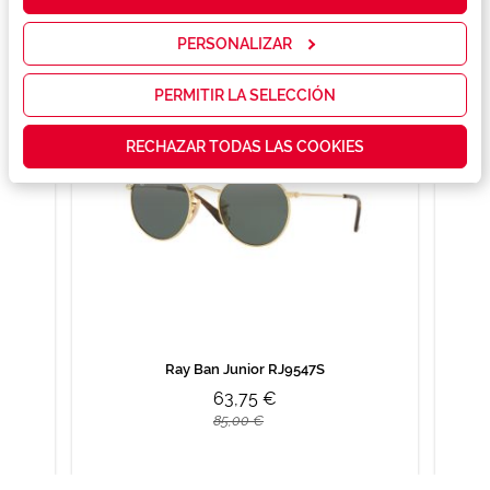
nuestros
También te puede gustar
servicios y
mostrarte la
PERSONALIZAR
publicidad y
las
promociones
PERMITIR LA SELECCIÓN
que realmente
te interesan,
RECHAZAR TODAS LAS COOKIES
así como
contenidos
personalizados
para ti gracias
a un perfil
elaborado a
partir de tus
hábitos de
navegación
(por ejemplo,
de páginas
visitadas).
Ray Ban Junior RJ9547S
Puedes
consultar más
63,75 €
información en
85,00 €
nuestra
Política de
Cookies.