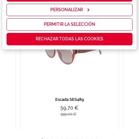
servicios y
mostrarte la
PERSONALIZAR
publicidad y
las
promociones
PERMITIR LA SELECCIÓN
que realmente
te interesan,
RECHAZAR TODAS LAS COOKIES
así como
contenidos
personalizados
para ti gracias
a un perfil
elaborado a
partir de tus
hábitos de
navegación
(por ejemplo,
de páginas
visitadas).
Escada SES489
Puedes
59,70 €
consultar más
información en
199,00 €
nuestra
Política de
Cookies.