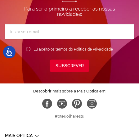
Para ser o primeiro a receber as nossas
novidades:
Subscreva
a
nossa
Newsletter:
Eu aceito os termos do
Política de Privacidade
SUBSCREVER
Descobrir mais sobre a Mais Optica em:
#oteuolharestu
MAIS OPTICA