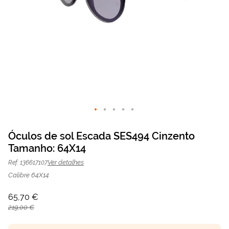
Saltar
para
Óculos de sol Escada SES494 Cinzento
o
Tamanho: 64X14
Óculos de sol Escada SES494
65,70 €
início
da
219,00 €
Cinzento | Mais Optica
Ver detalhes
Ref: 136617107
Galeria
de
Calibre 64X14
imagens
65,70 €
219,00 €