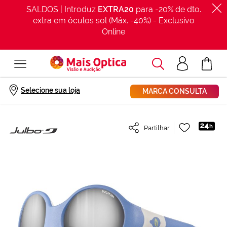
SALDOS | Introduz
EXTRA20
para -20% de dto.
extra em óculos sol (Máx. -40%) - Exclusivo
Online
Procurar
Acesso
O Meu Car
clientes
Início
Óculos de sol Julbo LOOP L J511 Azul Tamanho: 43X14
Selecione sua loja
MARCA CONSULTA
Saltar
Adicionar
Partilhar
para
à
o
Lista
final
de
da
Desejos
Galeria
de
imagens