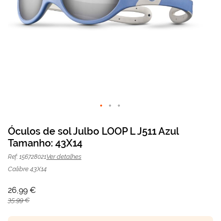
Saltar
para
Óculos de sol Julbo LOOP L J511 Azul
o
Tamanho: 43X14
Óculos de sol Julbo J511 Azul | Mais
26,99 €
início
da
35,99 €
Optica
Ver detalhes
Ref: 156728021
Galeria
de
Calibre 43X14
imagens
26,99 €
35,99 €