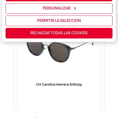
servicios y
mostrarte la
PERSONALIZAR
publicidad y
las
promociones
PERMITIR LA SELECCIÓN
que realmente
te interesan,
RECHAZAR TODAS LAS COOKIES
así como
contenidos
personalizados
para ti gracias
a un perfil
elaborado a
partir de tus
hábitos de
navegación
(por ejemplo,
de páginas
visitadas).
CH Carolina Herrera SHE129
Puedes
consultar más
información en
nuestra
Política de
Cookies.