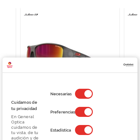
Selección
de
Necesarias
consentimiento
Julbo ROOKIE 2 J545
Cuidamos de
38,25 €
tu privacidad
Preferencias
51,00 €
En General
Optica
cuidamos de
Estadística
tu vista, de tu
audición y de