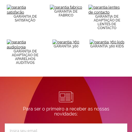
(por ejemplo,
de páginas
visitadas).
GARANTIA DE
FABRICO
Puedes
GARANTIA DE
GARANTIA DE
SATISFAÇÃO
ADAPTAÇÃO DE
consultar más
LENTES DE
información en
CONTACTO
nuestra
Política de
Cookies.
GARANTIA 360
GARANTIA 360 KIDS
GARANTIA DE
ADAPTAÇÃO DE
APARELHOS
AUDITIVOS
Para ser o primeiro a receber as nossas
novidades:
Subscreva
a