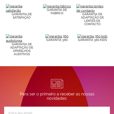
(por ejemplo,
de páginas
visitadas).
GARANTIA DE
FABRICO
Puedes
GARANTIA DE
GARANTIA DE
SATISFAÇÃO
ADAPTAÇÃO DE
consultar más
LENTES DE
información en
CONTACTO
nuestra
Política de
Cookies.
GARANTIA 360
GARANTIA 360 KIDS
GARANTIA DE
ADAPTAÇÃO DE
APARELHOS
AUDITIVOS
Para ser o primeiro a receber as nossas
novidades:
Subscreva
a