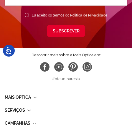
nossa
Newsletter:
Eu aceito os termos do
Política de Privacidade
SUBSCREVER
Descobrir mais sobre a Mais Optica em:
#oteuolharestu
MAIS OPTICA
SERVIÇOS
CAMPANHAS