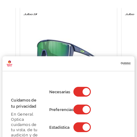
Selección
de
Necesarias
consentimiento
Julbo FURY S J550
Cuidamos de
42,37 €
tu privacidad
Preferencias
56,50 €
En General
Optica
cuidamos de
Estadística
tu vista, de tu
audición y de