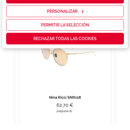
nuestros
También te puede gustar
servicios y
mostrarte la
PERSONALIZAR
publicidad y
las
promociones
PERMITIR LA SELECCIÓN
que realmente
te interesan,
RECHAZAR TODAS LAS COOKIES
así como
contenidos
personalizados
para ti gracias
a un perfil
elaborado a
partir de tus
hábitos de
navegación
(por ejemplo,
de páginas
visitadas).
Nina Ricci SNR118
Puedes
consultar más
62,70 €
información en
209,00 €
nuestra
Política de
Cookies.