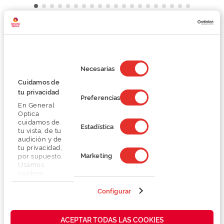
Detalhes
Selección
de
Necesarias
Lentes
consentimiento
Cuidamos de
tu privacidad
Marca
Preferencias
En General
Optica
cuidamos de
Conselhos
Estadística
tu vista, de tu
audición y de
tu privacidad,
Serviços exclusivos
Marketing
por supuesto.
Usamos
cookies
propias y de
terceros en
Configurar
nuestra web
para analizar
cómo mejorar
ACEPTAR TODAS LAS COOKIES