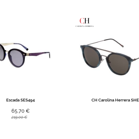
Escada SES494
CH Carolina Herrera SH
65,70 €
219,00 €