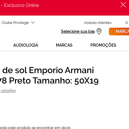
 - Exclusivo Online
Clube Privilege
Acesso clientes
O
Selecione sua loja
MARCA
AUDIOLOGÍA
MARCAS
PROMOÇÕES
 de sol Emporio Armani
PROCURAR
129,00 €
8 Preto Tamanho: 50X19
172,00 €
r detalhes
ando este produto se encontrar em stock