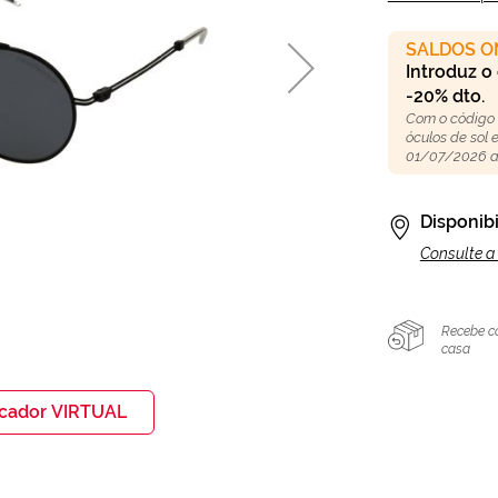
SALDOS O
Introduz o
-20% dto.
Com o código
óculos de sol
01/07/2026 a
Disponibi
Consulte a 
Recebe c
casa
icador VIRTUAL