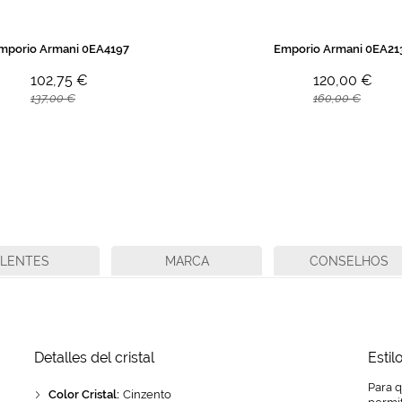
mporio Armani 0EA4197
Emporio Armani 0EA21
102,75 €
120,00 €
137,00 €
160,00 €
LENTES
MARCA
CONSELHOS
Detalles del cristal
Estil
Para 
Color Cristal:
Cinzento