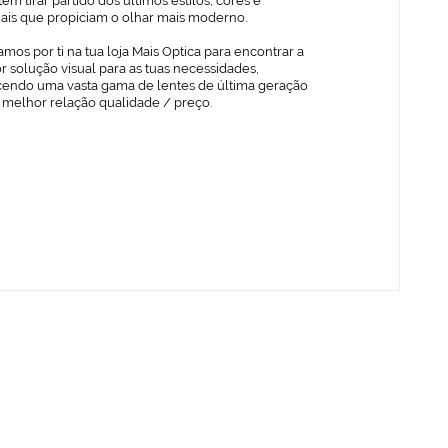
em tirar partido dos últimos estilos, cores e
iais que propiciam o olhar mais moderno.
mos por ti na tua loja Mais Optica para encontrar a
 solução visual para as tuas necessidades,
cendo uma vasta gama de lentes de última geração
 melhor relação qualidade / preço.