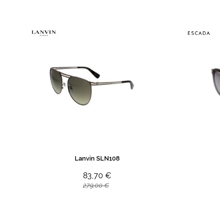
Lanvin SLN108
83,70 €
279,00 €