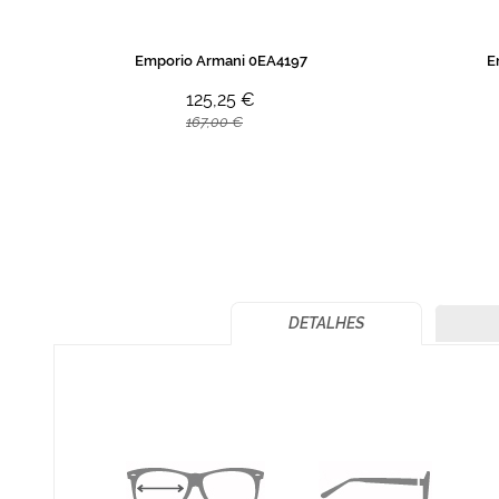
Emporio Armani 0EA4197
E
125,25 €
167,00 €
DETALHES