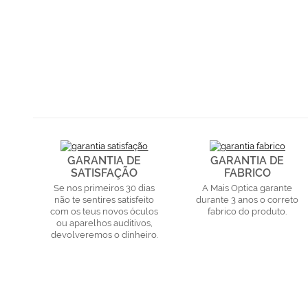
GARANTIA DE
GARANTIA DE
SATISFAÇÃO
FABRICO
Se nos primeiros 30 dias
A Mais Optica garante
não te sentires satisfeito
durante 3 anos o correto
com os teus novos óculos
fabrico do produto.
ou aparelhos auditivos,
devolveremos o dinheiro.