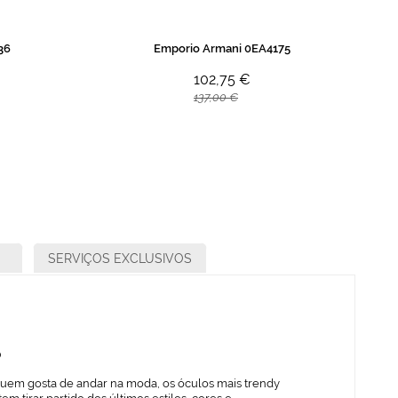
36
Emporio Armani 0EA4175
102,75 €
137,00 €
SERVIÇOS EXCLUSIVOS
o
quem gosta de andar na moda, os óculos mais trendy