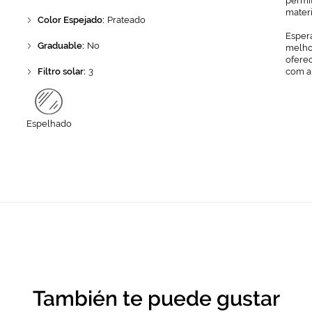
permit
mater
Color Espejado:
Prateado
Espera
Graduable:
No
melhor
ofere
Filtro solar:
3
com a
Espelhado
También te puede gustar