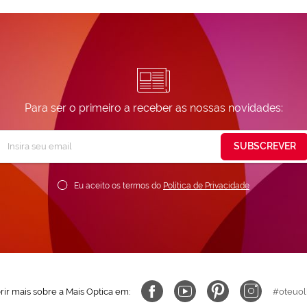
Para ser o primeiro a receber as nossas novidades:
Subscreva
SUBSCREVER
ossa
ewsletter:
Eu aceito os termos do
Política de Privacidade
ir mais sobre a Mais Optica em:
#oteuol