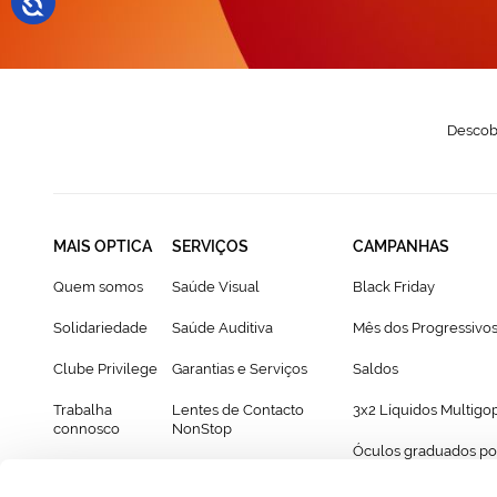
Descobr
MAIS OPTICA
SERVIÇOS
CAMPANHAS
Quem somos
Saúde Visual
Black Friday
Solidariedade
Saúde Auditiva
Mês dos Progressivo
Clube Privilege
Garantias e Serviços
Saldos
Trabalha
Lentes de Contacto
3x2 Líquidos Multigo
connosco
NonStop
Óculos graduados po
Franchising
Cartão Presente
69€