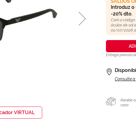
SALDOS O
Introduz o
-20% dto.
Com o código
óculos de sol
01/07/2026 a
AD
Entrega prevista 
Disponibi
Consulte a 
Recebe c
casa
icador VIRTUAL