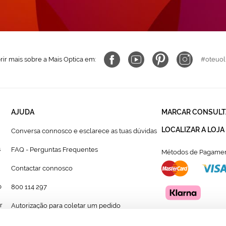
ir mais sobre a Mais Optica em:
#oteuol
AJUDA
MARCAR CONSULT
LOCALIZAR A LOJA
Conversa connosco e esclarece as tuas dúvidas
s
FAQ - Perguntas Frequentes
Métodos de Pagamen
Contactar connosco
p
800 114 297
r
Autorização para coletar um pedido
Formulário para acompanhante autorizado de