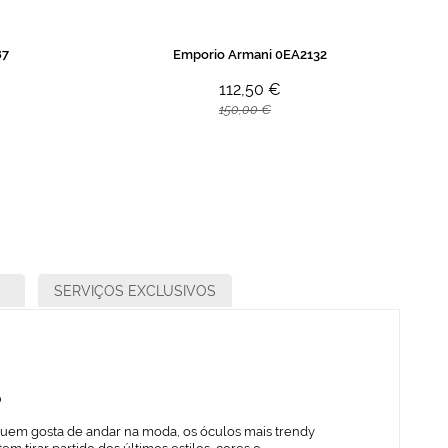
87
Emporio Armani 0EA2132
112,50 €
150,00 €
SERVIÇOS EXCLUSIVOS
o
quem gosta de andar na moda, os óculos mais trendy