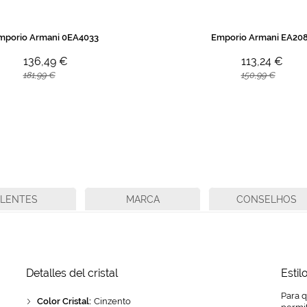
mporio Armani 0EA4033
Emporio Armani EA20
136,49 €
113,24 €
181,99 €
150,99 €
LENTES
MARCA
CONSELHOS
Detalles del cristal
Estil
Para 
Color Cristal:
Cinzento