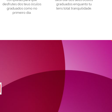
desfrutes dos teus óculos
graduados enquanto tu
graduados como no
tens total tranquilidade.
primeiro dia.