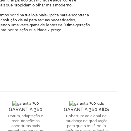
em tirar partido dos últimos estilos, cores e
iais que propiciam o olhar mais moderno.
mos por ti na tua loja Mais Optica para encontrar a
 solução visual para as tuas necessidades,
cendo uma vasta gama de lentes de última geração
 melhor relação qualidade / preço.
GARANTIA 360
GARANTIA 360 KIDS
Rotura, adaptação e
Cobertura adicional de
manutenção: as
mudança de graduação
coberturas mais
para que o teu filho/a
completas para que
desfrute dos seus óculos