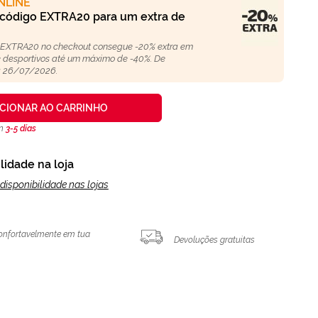
NLINE
 código EXTRA20 para um extra de
 EXTRA20 no checkout consegue -20% extra em
 e desportivos até um máximo de -40%. De
 26/07/2026.
ICIONAR AO CARRINHO
en
3-5 días
lidade na loja
disponibilidade nas lojas
onfortavelmente em tua
Devoluções gratuitas