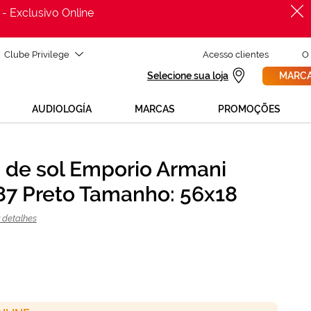
 - Exclusivo Online
Clube Privilege
Acesso clientes
O
Selecione sua loja
MARCA
AUDIOLOGÍA
MARCAS
PROMOÇÕES
 de sol Emporio Armani
PROCURAR
7 Preto Tamanho: 56x18
ADICIONAR AO CARRINHO
 detalhes