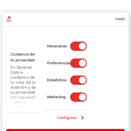
Detalhes
Selección
de
Necesarias
consentimiento
Lentes
Cuidamos de
tu privacidad
Preferencias
En General
Marca
Optica
cuidamos de
Estadística
tu vista, de tu
Conselhos
audición y de
tu privacidad,
Marketing
por supuesto.
Serviços exclusivos
Usamos
cookies
propias y de
terceros en
Configurar
nuestra web
para analizar