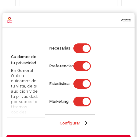
Detalhes
Selección
de
Necesarias
consentimiento
Lentes
Cuidamos de
tu privacidad
Preferencias
En General
Marca
Optica
cuidamos de
Estadística
tu vista, de tu
Conselhos
audición y de
tu privacidad,
Marketing
por supuesto.
Serviços exclusivos
Usamos
cookies
propias y de
terceros en
Configurar
nuestra web
para analizar