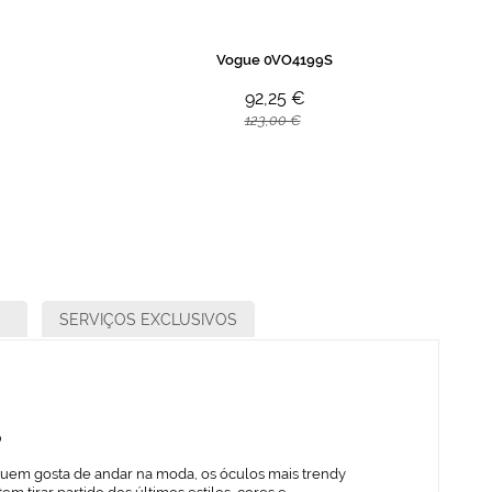
Vogue 0VO4199S
92,25 €
123,00 €
SERVIÇOS EXCLUSIVOS
o
quem gosta de andar na moda, os óculos mais trendy