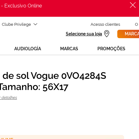
 - Exclusivo Online
Clube Privilege
Acesso clientes
O
Selecione sua loja
MARCA
AUDIOLOGÍA
MARCAS
PROMOÇÕES
 de sol Vogue 0VO4284S
PROCURAR
Tamanho: 56X17
ADICIONAR AO CARRINHO
r detalhes