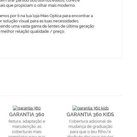
em tirar partido dos últimos estilos, cores e
iais que propiciam o olhar mais moderno.
mos por ti na tua loja Mais Optica para encontrar a
 solução visual para as tuas necessidades,
cendo uma vasta gama de lentes de última geração
 melhor relação qualidade / preço.
GARANTIA 360
GARANTIA 360 KIDS
Rotura, adaptação e
Cobertura adicional de
manutenção: as
mudança de graduação
coberturas mais
para que o teu filho/a
completas para que
desfrute dos seus óculos