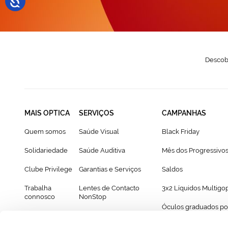
Descobr
MAIS OPTICA
SERVIÇOS
CAMPANHAS
Quem somos
Saúde Visual
Black Friday
Solidariedade
Saúde Auditiva
Mês dos Progressivo
Clube Privilege
Garantias e Serviços
Saldos
Trabalha
Lentes de Contacto
3x2 Líquidos Multigo
connosco
NonStop
Óculos graduados po
Franchising
Cartão Presente
69€