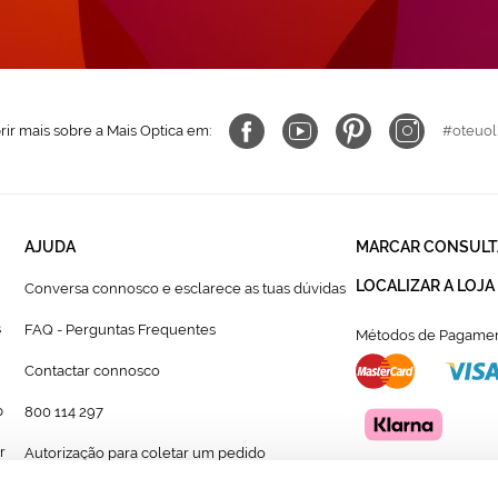
ir mais sobre a Mais Optica em:
#oteuol
AJUDA
MARCAR CONSULT
LOCALIZAR A LOJA
Conversa connosco e esclarece as tuas dúvidas
s
FAQ - Perguntas Frequentes
Métodos de Pagamen
Contactar connosco
p
800 114 297
r
Autorização para coletar um pedido
Formulário para acompanhante autorizado de