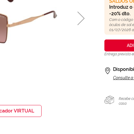
SALDOS O
Introduz o
-20% dto.
Com o código
óculos de sol
01/07/2026 a
AD
Entrega prevista 
Disponibi
Consulte a 
Recebe c
casa
icador VIRTUAL