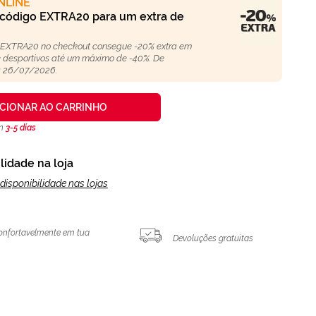
NLINE
 código EXTRA20 para um extra de
 EXTRA20 no checkout consegue -20% extra em
 e desportivos até um máximo de -40%. De
 26/07/2026.
ICIONAR AO CARRINHO
en
3-5 días
lidade na loja
disponibilidade nas lojas
onfortavelmente em tua
Devoluções gratuitas