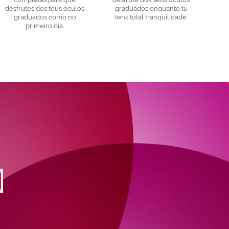
desfrutes dos teus óculos
graduados enquanto tu
graduados como no
tens total tranquilidade.
primeiro dia.