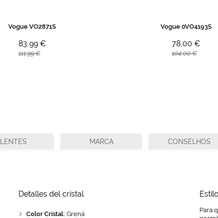
Vogue VO2871S
Vogue 0VO4193S
83,99 €
78,00 €
111,99 €
104,00 €
LENTES
MARCA
CONSELHOS
Detalles del cristal
Estil
Para 
Color Cristal:
Grená