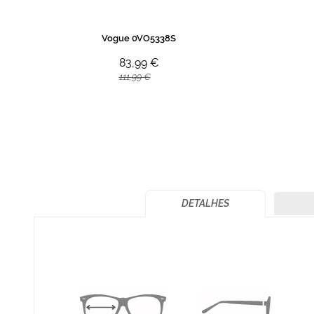
Vogue 0VO5338S
83,99 €
111,99 €
DETALHES