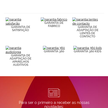
navegación
(por ejemplo,
de páginas
visitadas).
Puedes
GARANTIA DE
consultar más
FABRICO
GARANTIA DE
GARANTIA DE
información en
SATISFAÇÃO
ADAPTAÇÃO DE
nuestra
LENTES DE
Política de
CONTACTO
Cookies.
GARANTIA 360
GARANTIA 360 KIDS
GARANTIA DE
ADAPTAÇÃO DE
APARELHOS
AUDITIVOS
Para ser o primeiro a receber as nossas
novidades: