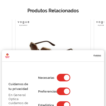
Produtos Relacionados
Selección
de
Necesarias
consentimiento
Cuidamos de
Vogue 0VO5361S
tu privacidad
Preferencias
76,12 €
En General
101,50 €
Optica
cuidamos de
Estadística