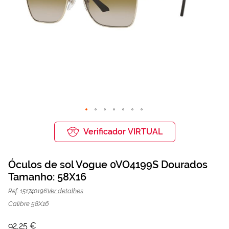
Saltar
para
Verificador VIRTUAL
o
início
da
Óculos de sol Vogue 0VO4199S Dourados
Galeria
de
Tamanho: 58X16
Óculos de sol Vogue 0VO4199S
92,25 €
imagens
123,00 €
Dourados | Mais Optica
Ver detalhes
Ref: 151740196
Calibre 58X16
92,25 €