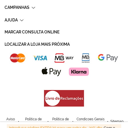
CAMPANHAS
AJUDA
MARCAR CONSULTA ONLINE
LOCALIZAR A LOJA MAIS PRÓXIMA
Aviso
Política de
Política de
Condicoes Gerais
Sitemap
Legal
Privacidade
Cookies
de Venda
Introduz o código EXTRA20 para um extra de -20% dto.
Com o