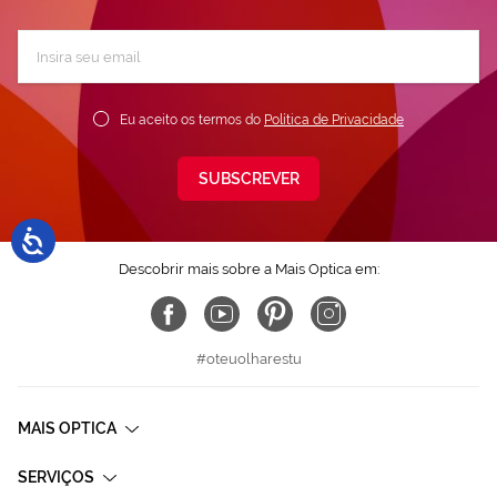
Subscreva
a
nossa
Newsletter:
Eu aceito os termos do
Política de Privacidade
SUBSCREVER
Descobrir mais sobre a Mais Optica em:
#oteuolharestu
MAIS OPTICA
SERVIÇOS