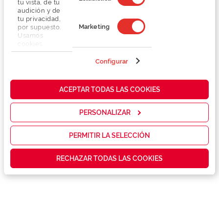
tu vista, de tu
audición y de
tu privacidad,
Marketing
por supuesto.
Usamos
cookies
propias y de
terceros en
Configurar
Detalhes
nuestra web
para analizar
cómo mejorar
Lentes
ACEPTAR TODAS LAS COOKIES
nuestros
servicios y
mostrarte la
PERSONALIZAR
Marca
publicidad y
las
promociones
PERMITIR LA SELECCIÓN
Conselhos
que realmente
te interesan,
RECHAZAR TODAS LAS COOKIES
así como
contenidos
Serviços exclusivos
personalizados
para ti gracias
a un perfil
elaborado a
partir de tus
hábitos de