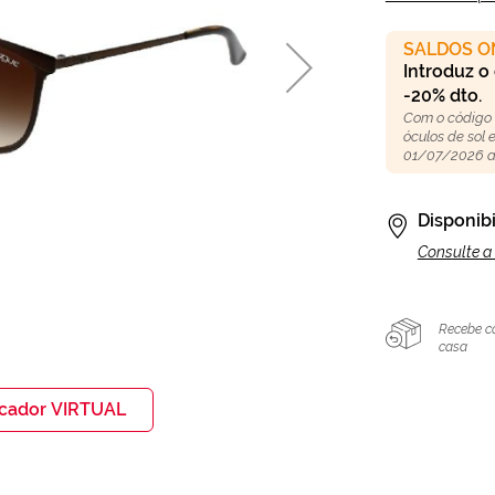
SALDOS O
Introduz o
-20% dto.
Com o código
óculos de sol
01/07/2026 a
Disponibi
Consulte a 
Recebe c
casa
icador VIRTUAL