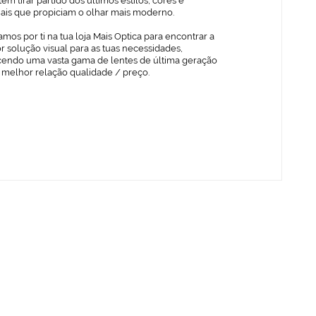
em tirar partido dos últimos estilos, cores e
iais que propiciam o olhar mais moderno.
mos por ti na tua loja Mais Optica para encontrar a
 solução visual para as tuas necessidades,
cendo uma vasta gama de lentes de última geração
 melhor relação qualidade / preço.