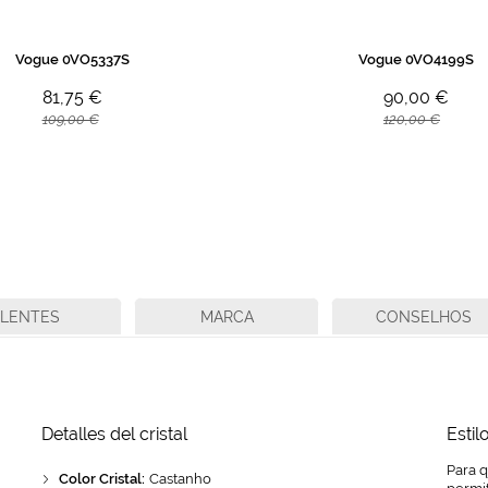
Vogue 0VO5337S
Vogue 0VO4199S
81,75 €
90,00 €
109,00 €
120,00 €
LENTES
MARCA
CONSELHOS
Detalles del cristal
Estil
Para 
Color Cristal:
Castanho