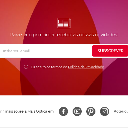
Para ser o primeiro a receber as nossas novidades:
Subscreva
SUBSCREVER
ossa
ewsletter:
Eu aceito os termos do
Política de Privacidade
ir mais sobre a Mais Optica em:
#oteuol