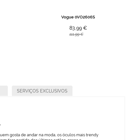
Vogue 0VO2606S
83,99 €
111,99 €
SERVIÇOS EXCLUSIVOS
o
quem gosta de andar na moda, os óculos mais trendy