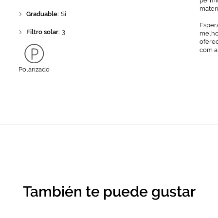
permit
mater
Graduable:
Si
Espera
Filtro solar:
3
melhor
ofere
com a
Polarizado
También te puede gustar