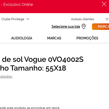
 - Exclusivo Online
Clube Privilege
Acesso clientes
O
Selecione sua loja
MARCA
AUDIOLOGÍA
MARCAS
PROMOÇÕES
 de sol Vogue 0VO4002S
PROCURAR
83,99 €
ho Tamanho: 55X18
111,99 €
 detalhes
ando este produto se encontrar em stock