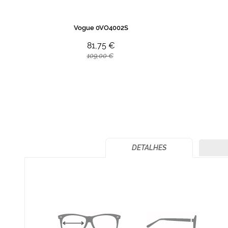
Vogue 0VO4002S
81,75 €
109,00 €
DETALHES