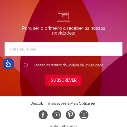
Para ser o primeiro a receber as nossas
novidades:
Subscreva
a
nossa
Newsletter:
Eu aceito os termos do
Política de Privacidade
SUBSCREVER
Descobrir mais sobre a Mais Optica em:
#oteuolharestu