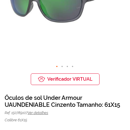
Saltar
para
Verificador VIRTUAL
o
início
da
Óculos de sol Under Armour
Galeria
de
UAUNDENIABLE Cinzento Tamanho: 61X15
Óculos de sol Under Armour
89,25 €
imagens
119,00 €
UAUNDENIABLE Cinzento | Mais
Ver detalhes
Ref: 150789107
Optica
Calibre 61X15