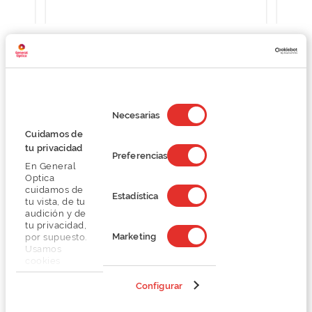
Detalhes
Selección
de
Necesarias
consentimiento
Cuidamos de
Lentes
tu privacidad
Preferencias
En General
Marca
Optica
cuidamos de
Estadística
tu vista, de tu
Conselhos
audición y de
tu privacidad,
Marketing
por supuesto.
Usamos
Serviços exclusivos
cookies
propias y de
terceros en
Configurar
nuestra web
para analizar