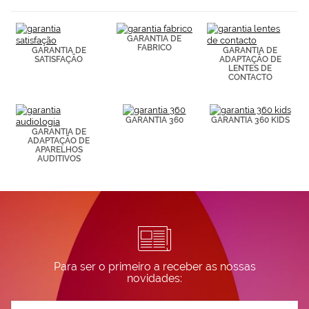
(por ejemplo,
de páginas
visitadas).
GARANTIA DE
Puedes
FABRICO
GARANTIA DE
GARANTIA DE
consultar más
SATISFAÇÃO
ADAPTAÇÃO DE
información en
LENTES DE
CONTACTO
nuestra
Política de
Cookies.
GARANTIA 360
GARANTIA 360 KIDS
GARANTIA DE
ADAPTAÇÃO DE
APARELHOS
AUDITIVOS
Para ser o primeiro a receber as nossas
novidades:
Subscreva