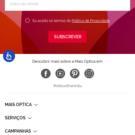
a
nossa
Newsletter:
Eu aceito os termos do
Política de Privacidade
SUBSCREVER
Descobrir mais sobre a Mais Optica em:
#oteuolharestu
MAIS OPTICA
SERVIÇOS
CAMPANHAS