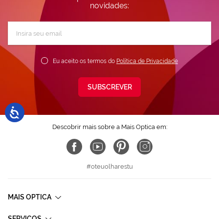
novidades:
Subscreva
a
nossa
Newsletter:
Eu aceito os termos do
Política de Privacidade
SUBSCREVER
Descobrir mais sobre a Mais Optica em:
#oteuolharestu
MAIS OPTICA
SERVIÇOS