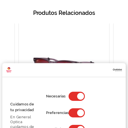
Produtos Relacionados
Selección
de
Necesarias
consentimiento
Cuidamos de
Ray Ban Junior JUNIOR NEW WAYFARER
tu privacidad
0RJ9052S
Preferencias
En General
69,00 €
Optica
92,00 €
cuidamos de