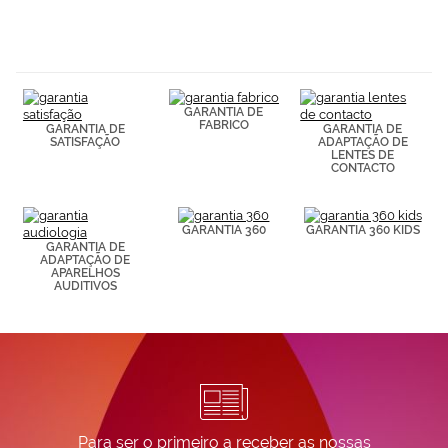
hábitos de
navegación
(por ejemplo,
de páginas
visitadas).
Puedes
consultar más
GARANTIA DE
información en
FABRICO
GARANTIA DE
GARANTIA DE
nuestra
SATISFAÇÃO
ADAPTAÇÃO DE
LENTES DE
Política de
CONTACTO
Cookies.
GARANTIA 360
GARANTIA 360 KIDS
GARANTIA DE
ADAPTAÇÃO DE
APARELHOS
AUDITIVOS
Para ser o primeiro a receber as nossas