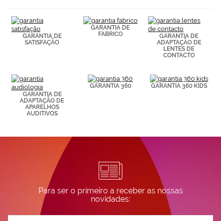
elaborado a
partir de tus
hábitos de
GARANTIA DE
navegación
FABRICO
GARANTIA DE
GARANTIA DE
(por ejemplo,
SATISFAÇÃO
ADAPTAÇÃO DE
de páginas
LENTES DE
CONTACTO
visitadas).
Puedes
consultar más
información en
GARANTIA 360
GARANTIA 360 KIDS
nuestra
GARANTIA DE
Política de
ADAPTAÇÃO DE
APARELHOS
Cookies.
AUDITIVOS
Para ser o primeiro a receber as nossas
novidades:
Subscreva