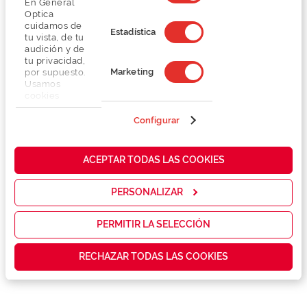
En General
Optica
cuidamos de
Estadística
tu vista, de tu
audición y de
Detalhes
tu privacidad,
Marketing
por supuesto.
Usamos
cookies
Lentes
propias y de
terceros en
Configurar
nuestra web
Marca
para analizar
cómo mejorar
ACEPTAR TODAS LAS COOKIES
nuestros
Conselhos
servicios y
mostrarte la
PERSONALIZAR
publicidad y
Serviços exclusivos
las
promociones
PERMITIR LA SELECCIÓN
que realmente
te interesan,
RECHAZAR TODAS LAS COOKIES
así como
contenidos
personalizados
para ti gracias
a un perfil