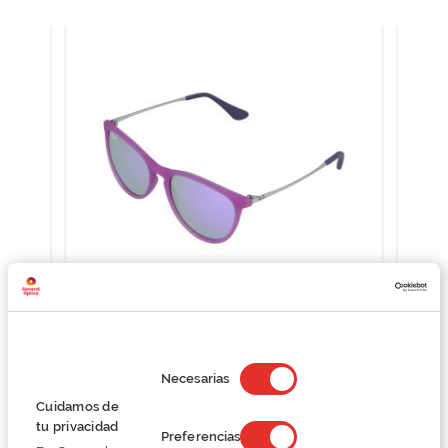
RER
Ray Ban Junior RJ9060S
71,25 €
Selección
95,00 €
de
Necesarias
consentimiento
Cuidamos de
tu privacidad
Preferencias