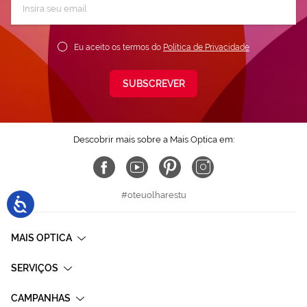
a
nossa
Newsletter:
Eu aceito os termos do
Política de Privacidade
SUBSCREVER
Descobrir mais sobre a Mais Optica em:
#oteuolharestu
MAIS OPTICA
SERVIÇOS
CAMPANHAS