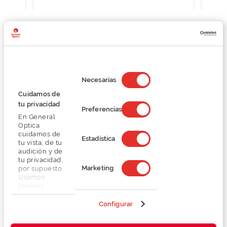
Detalhes
Selección
de
Necesarias
consentimiento
Lentes
Cuidamos de
tu privacidad
Preferencias
En General
Marca
Optica
cuidamos de
Estadística
tu vista, de tu
Conselhos
audición y de
tu privacidad,
Marketing
por supuesto.
Serviços exclusivos
Usamos
cookies
propias y de
terceros en
Configurar
nuestra web
para analizar