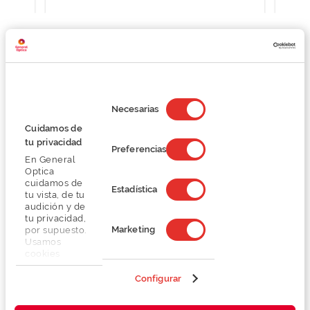
Detalhes
Selección
de
Necesarias
consentimiento
Lentes
Cuidamos de
tu privacidad
Preferencias
En General
Marca
Optica
cuidamos de
Estadística
tu vista, de tu
Conselhos
audición y de
tu privacidad,
Marketing
por supuesto.
Serviços exclusivos
Usamos
cookies
propias y de
terceros en
Configurar
nuestra web
para analizar