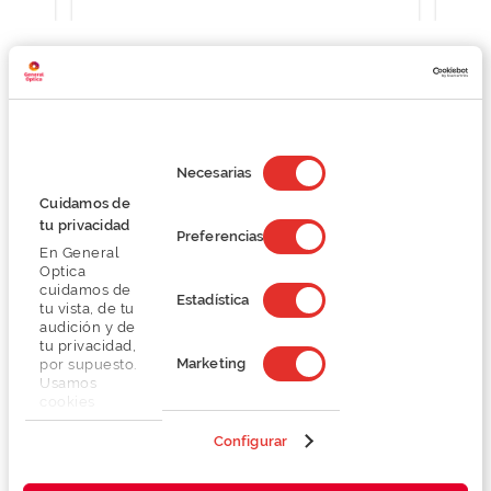
Detalhes
Selección
de
Necesarias
consentimiento
Lentes
Cuidamos de
tu privacidad
Preferencias
En General
Marca
Optica
cuidamos de
Estadística
tu vista, de tu
Conselhos
audición y de
tu privacidad,
Marketing
por supuesto.
Serviços exclusivos
Usamos
cookies
propias y de
terceros en
Configurar
nuestra web
para analizar