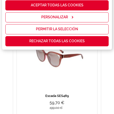
cómo mejorar
ACEPTAR TODAS LAS COOKIES
nuestros
servicios y
También te puede gustar
mostrarte la
PERSONALIZAR
publicidad y
las
promociones
PERMITIR LA SELECCIÓN
que realmente
te interesan,
RECHAZAR TODAS LAS COOKIES
así como
contenidos
personalizados
para ti gracias
a un perfil
elaborado a
partir de tus
hábitos de
navegación
(por ejemplo,
de páginas
visitadas).
Puedes
Escada SES489
consultar más
59,70 €
información en
nuestra
199,00 €
Política de