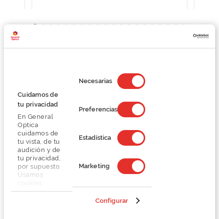
Detalhes
Selección
de
Necesarias
consentimiento
Lentes
Cuidamos de
tu privacidad
Preferencias
Marca
En General
Optica
cuidamos de
Estadística
tu vista, de tu
Conselhos
audición y de
tu privacidad,
Marketing
por supuesto.
Serviços exclusivos
Usamos
cookies
propias y de
terceros en
Configurar
nuestra web
para analizar