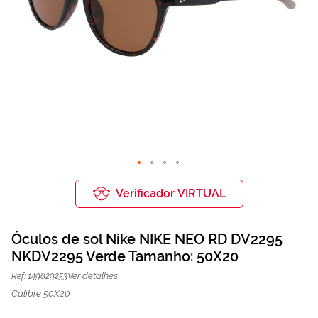
Saltar
para
Verificador VIRTUAL
o
início
da
Óculos de sol Nike NIKE NEO RD DV2295
Galeria
de
NKDV2295 Verde Tamanho: 50X20
Óculos de sol Nike NKDV2295 Verde |
92,25 €
imagens
123,00 €
Mais Optica
Ver detalhes
Ref: 149829253
Calibre 50X20