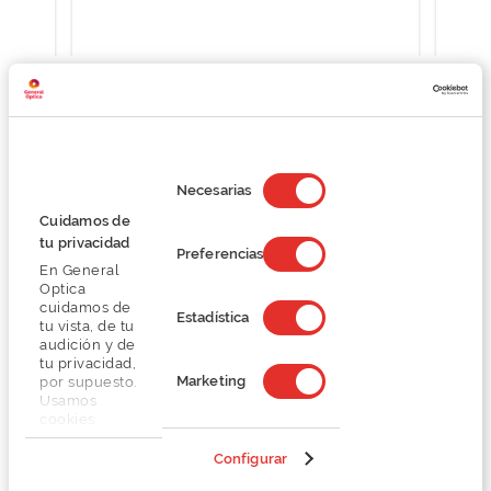
Selección
Detalhes
de
Necesarias
consentimiento
Cuidamos de
Lentes
tu privacidad
Preferencias
En General
Optica
Marca
cuidamos de
Estadística
tu vista, de tu
audición y de
Conselhos
tu privacidad,
Marketing
por supuesto.
Usamos
Serviços exclusivos
cookies
propias y de
terceros en
Configurar
nuestra web