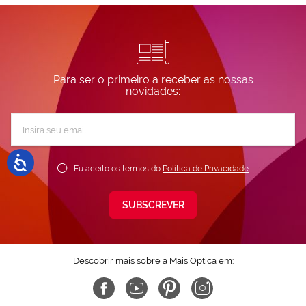
Para ser o primeiro a receber as nossas
novidades:
Subscreva
a
nossa
Newsletter:
Eu aceito os termos do
Política de Privacidade
SUBSCREVER
Descobrir mais sobre a Mais Optica em: