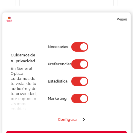
Detalhes
Selección
de
Necesarias
consentimiento
Lentes
Cuidamos de
tu privacidad
Preferencias
En General
Marca
Optica
cuidamos de
Estadística
tu vista, de tu
Conselhos
audición y de
tu privacidad,
Marketing
por supuesto.
Serviços exclusivos
Usamos
cookies
propias y de
terceros en
Configurar
nuestra web
para analizar