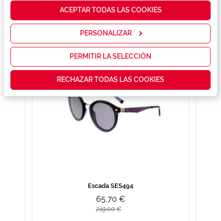
cómo mejorar
ACEPTAR TODAS LAS COOKIES
nuestros
servicios y
También te puede gustar
mostrarte la
PERSONALIZAR
publicidad y
las
promociones
PERMITIR LA SELECCIÓN
que realmente
te interesan,
RECHAZAR TODAS LAS COOKIES
así como
contenidos
personalizados
para ti gracias
a un perfil
elaborado a
partir de tus
hábitos de
navegación
(por ejemplo,
de páginas
visitadas).
Puedes
Escada SES494
consultar más
65,70 €
información en
nuestra
219,00 €
Política de