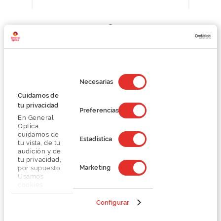
Detalhes
Selección
de
Necesarias
consentimiento
Lentes
Cuidamos de
tu privacidad
Preferencias
Marca
En General
Optica
cuidamos de
Estadística
tu vista, de tu
Conselhos
audición y de
tu privacidad,
Marketing
por supuesto.
Serviços exclusivos
Usamos
cookies
propias y de
terceros en
Configurar
nuestra web
para analizar