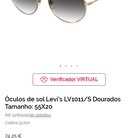
Saltar
para
Verificador VIRTUAL
o
início
da
Óculos de sol Levi's LV1011/S Dourados
Galeria
de
Tamanho: 55X20
Óculos de sol Levi's LV1011/S
74,25 €
imagens
99,00 €
Dourados | Mais Optica
Ver detalhes
Ref: 150629195
Calibre 55X20
74,25 €