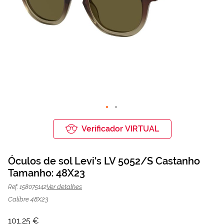
Saltar
para
Verificador VIRTUAL
o
início
da
Óculos de sol Levi's LV 5052/S Castanho
Galeria
de
Tamanho: 48X23
Óculos de sol Levi's LV 5052/S
101,25 €
imagens
135,00 €
Castanho | Mais Optica
Ver detalhes
Ref: 158075142
Calibre 48X23
101,25 €