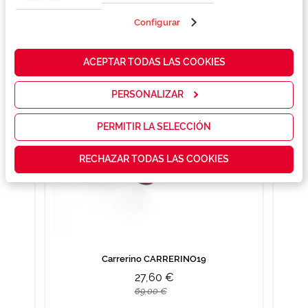
propias y de
terceros en
Configurar
También te puede gustar
nuestra web
para analizar
cómo mejorar
ACEPTAR TODAS LAS COOKIES
nuestros
servicios y
mostrarte la
PERSONALIZAR
publicidad y
las
promociones
PERMITIR LA SELECCIÓN
que realmente
te interesan,
RECHAZAR TODAS LAS COOKIES
así como
contenidos
personalizados
para ti gracias
a un perfil
elaborado a
partir de tus
hábitos de
navegación
Carrerino CARRERINO19
(por ejemplo,
27,60 €
de páginas
visitadas).
69,00 €
Puedes