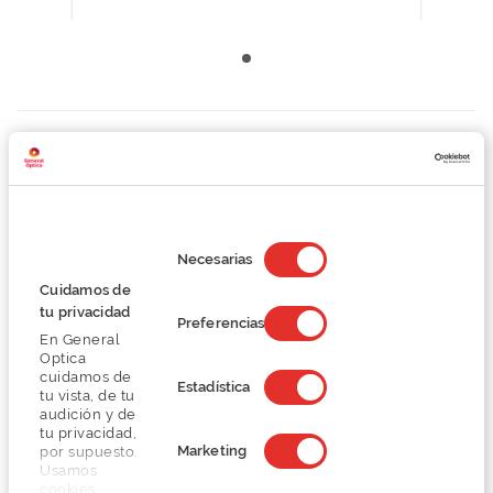
Detalhes
Lentes
Selección
de
Necesarias
Marca
consentimiento
Cuidamos de
tu privacidad
Conselhos
Preferencias
En General
Optica
cuidamos de
Serviços exclusivos
Estadística
tu vista, de tu
audición y de
tu privacidad,
Marketing
por supuesto.
Usamos
cookies