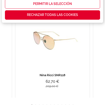
promociones
PERMITIR LA SELECCIÓN
que realmente
te interesan,
RECHAZAR TODAS LAS COOKIES
así como
contenidos
personalizados
para ti gracias
a un perfil
elaborado a
partir de tus
hábitos de
navegación
(por ejemplo,
de páginas
visitadas).
Puedes
consultar más
información en
Nina Ricci SNR118
nuestra
Política de
62,70 €
Cookies.
209,00 €