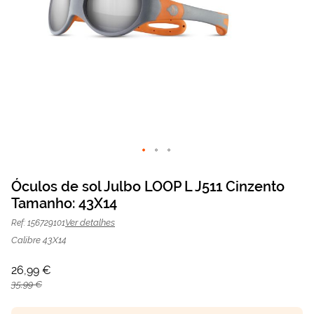
Saltar
para
Óculos de sol Julbo LOOP L J511 Cinzento
o
Tamanho: 43X14
Óculos de sol Julbo J511 Cinzento |
26,99 €
início
da
35,99 €
Mais Optica
Ver detalhes
Ref: 156729101
Galeria
de
Calibre 43X14
imagens
26,99 €
35,99 €