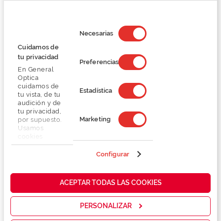
Selección
de
Necesarias
Detalhes
consentimiento
Cuidamos de
tu privacidad
Lentes
Preferencias
En General
Optica
cuidamos de
Marca
Estadística
tu vista, de tu
audición y de
tu privacidad,
Conselhos
Marketing
por supuesto.
Usamos
cookies
Serviços exclusivos
propias y de
terceros en
Configurar
nuestra web
para analizar
cómo mejorar
ACEPTAR TODAS LAS COOKIES
nuestros
servicios y
mostrarte la
PERSONALIZAR
publicidad y
También te puede gustar
las