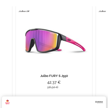
Julbo FURY S J550
42,37 €
56,50 €