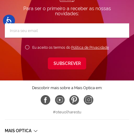
Para ser o primeiro a receber as nossas
novidades:
Subscreva
a
nossa
Newsletter:
Eu aceito os termos do
Política de Privacidade
SUBSCREVER
Descobrir mais sobre a Mais Optica em:
#oteuolharestu
MAIS OPTICA