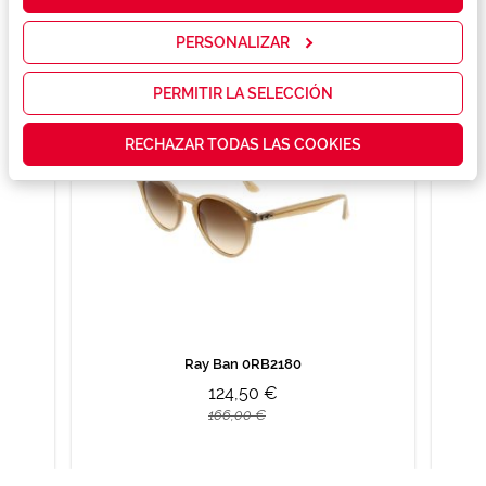
nuestros
También te puede gustar
servicios y
mostrarte la
PERSONALIZAR
publicidad y
las
promociones
PERMITIR LA SELECCIÓN
que realmente
te interesan,
RECHAZAR TODAS LAS COOKIES
así como
contenidos
personalizados
para ti gracias
a un perfil
elaborado a
partir de tus
hábitos de
navegación
(por ejemplo,
de páginas
visitadas).
Ray Ban 0RB2180
Puedes
consultar más
124,50 €
información en
166,00 €
nuestra
Política de
Cookies.