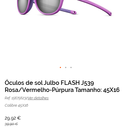
Saltar
para
Óculos de sol Julbo FLASH J539
o
Rosa/Vermelho-Púrpura Tamanho: 45X16
Óculos de sol Julbo J539
29,92 €
início
da
39,90 €
Rosa/Vermelho-Púrpura | Mais
Ver detalhes
Ref: 156756232
Galeria
Optica
de
Calibre 45X16
imagens
29,92 €
39,90 €