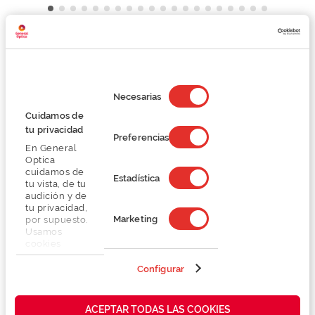
Detalhes
Selección
de
Necesarias
Lentes
consentimiento
Cuidamos de
tu privacidad
Marca
Preferencias
En General
Optica
cuidamos de
Conselhos
Estadística
tu vista, de tu
audición y de
tu privacidad,
Serviços exclusivos
Marketing
por supuesto.
Usamos
cookies
propias y de
terceros en
Configurar
nuestra web
para analizar
cómo mejorar
ACEPTAR TODAS LAS COOKIES