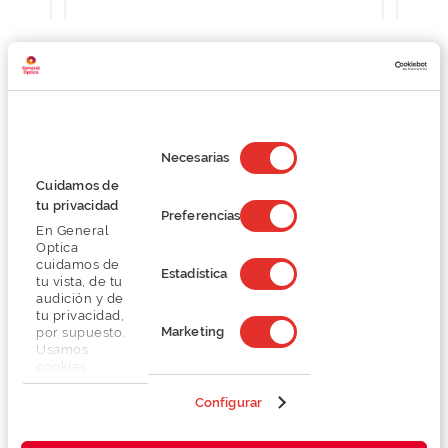
Detalhes
Selección
de
Necesarias
consentimiento
Lentes
Cuidamos de
tu privacidad
Preferencias
En General
Marca
Optica
cuidamos de
Estadística
tu vista, de tu
Conselhos
audición y de
tu privacidad,
Marketing
por supuesto.
Serviços exclusivos
Usamos
cookies
propias y de
terceros en
Configurar
nuestra web
para analizar