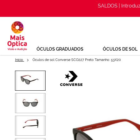
SALDOS | Introdu
Ir
para
o
Conteúdo
ÓCULOS GRADUADOS
ÓCULOS DE SOL
Início
Óculos de sol Converse SCO227 Preto Tamanho: 53X20
Saltar
para
Óculos de sol Converse SCO227
o
final
Ref: 141507184
da
Galeria
de
imagens