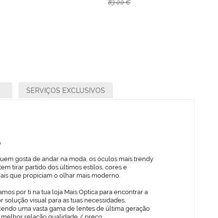
83,00 €
SERVIÇOS EXCLUSIVOS
o
quem gosta de andar na moda, os óculos mais trendy
em tirar partido dos últimos estilos, cores e
iais que propiciam o olhar mais moderno.
mos por ti na tua loja Mais Optica para encontrar a
 solução visual para as tuas necessidades,
cendo uma vasta gama de lentes de última geração
 melhor relação qualidade / preço.