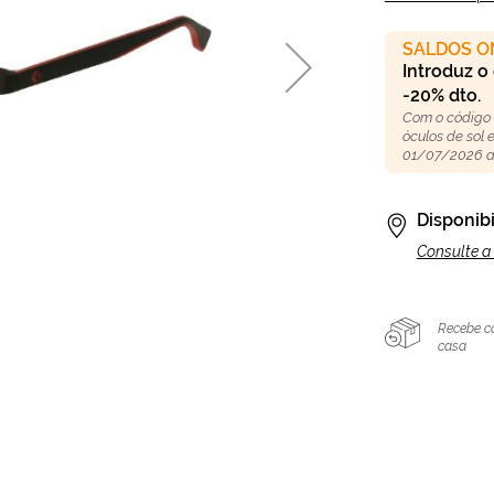
SALDOS O
Introduz o
-20% dto.
Com o código
óculos de sol
01/07/2026 a
Disponibi
Consulte a 
Recebe c
casa