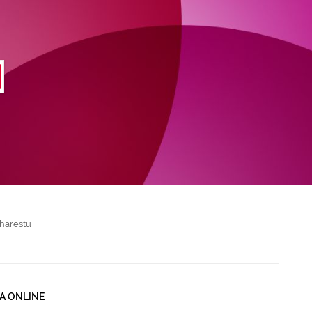
harestu
A ONLINE