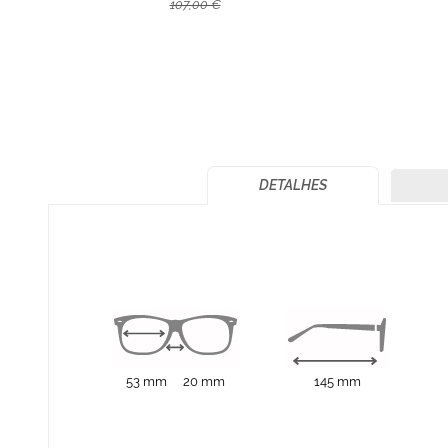
107,00 €
DETALHES
53 mm
20 mm
145 mm