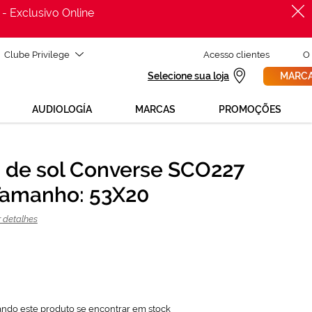
 - Exclusivo Online
Clube Privilege
Acesso clientes
O
Selecione sua loja
MARCA
AUDIOLOGÍA
MARCAS
PROMOÇÕES
 de sol Converse SCO227
PROCURAR
31,60 €
Tamanho: 53X20
79,00 €
r detalhes
ando este produto se encontrar em stock