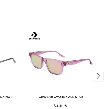
OXING II
Converse CV564SY ALL STAR
62,25 €