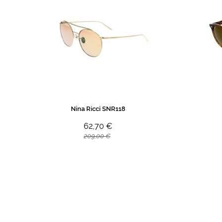
Nina Ricci SNR118
62,70 €
209,00 €