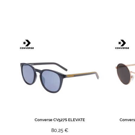
de
imagens
Converse CV527S ELEVATE
Convers
80,25 €