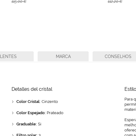
115,00 €
112,20 €
LENTES
MARCA
CONSELHOS
Detalles del cristal
Estil
Para 
Color Cristal:
Cinzento
permit
mater
Color Espejado:
Prateado
Espera
Graduable:
Si
melhor
ofere
Filtro solar:
3
com a