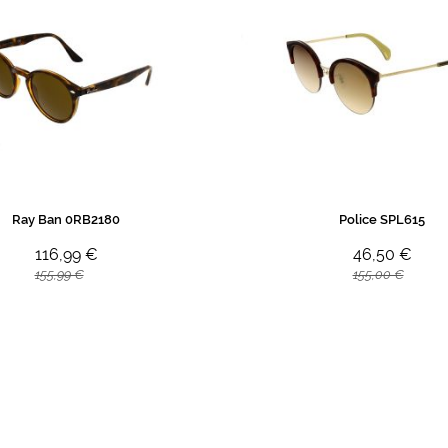
Ray Ban 0RB2180
Police SPL615
116,99 €
46,50 €
155,99 €
155,00 €