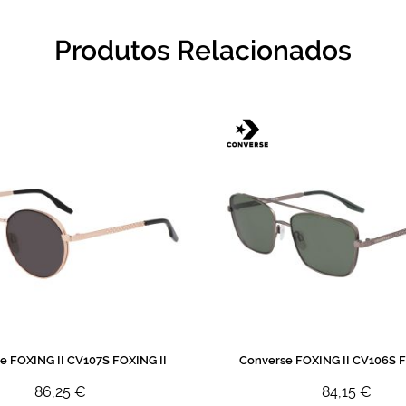
Produtos Relacionados
e FOXING II CV107S FOXING II
Converse FOXING II CV106S F
86,25 €
84,15 €