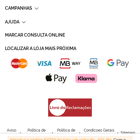
CAMPANHAS
AJUDA
MARCAR CONSULTA ONLINE
LOCALIZAR A LOJA MAIS PRÓXIMA
Aviso
Política de
Política de
Condicoes Gerais
Sitemap
Legal
Privacidade
Cookies
de Venda
Introduz o código EXTRA20 para um extra de -20% dto.
Com o