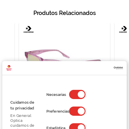
Produtos Relacionados
Selección
de
Necesarias
consentimiento
Cuidamos de
Converse CV564SY ALL STAR
tu privacidad
Preferencias
62,25 €
En General
83,00 €
Optica
cuidamos de
Estadística