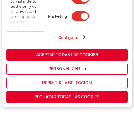
tu vista, de tu
audición y de
tu privacidad,
Marketing
por supuesto.
Usamos
cookies
propias y de
terceros en
Configurar
Detalhes
nuestra web
para analizar
cómo mejorar
Lentes
ACEPTAR TODAS LAS COOKIES
nuestros
servicios y
mostrarte la
PERSONALIZAR
Marca
publicidad y
las
promociones
PERMITIR LA SELECCIÓN
Conselhos
que realmente
te interesan,
RECHAZAR TODAS LAS COOKIES
así como
contenidos
Serviços exclusivos
personalizados
para ti gracias
a un perfil
elaborado a
partir de tus
hábitos de