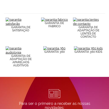
navegación
(por ejemplo,
de páginas
visitadas).
Puedes
GARANTIA DE
consultar más
FABRICO
GARANTIA DE
GARANTIA DE
información en
SATISFAÇÃO
ADAPTAÇÃO DE
nuestra
LENTES DE
Política de
CONTACTO
Cookies.
GARANTIA 360
GARANTIA 360 KIDS
GARANTIA DE
ADAPTAÇÃO DE
APARELHOS
AUDITIVOS
Para ser o primeiro a receber as nossas
novidades: