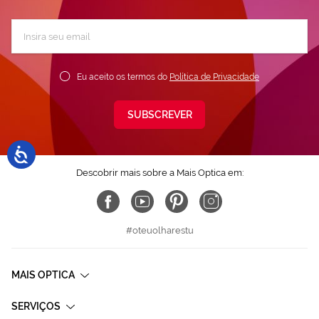
Subscreva
a
nossa
Newsletter:
Eu aceito os termos do
Política de Privacidade
SUBSCREVER
Descobrir mais sobre a Mais Optica em:
#oteuolharestu
MAIS OPTICA
SERVIÇOS