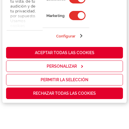
tu vista, de tu
audición y de
tu privacidad,
Marketing
por supuesto.
Usamos
cookies
propias y de
terceros en
Configurar
Detalhes
nuestra web
para analizar
cómo mejorar
Lentes
ACEPTAR TODAS LAS COOKIES
nuestros
servicios y
mostrarte la
PERSONALIZAR
Marca
publicidad y
las
promociones
PERMITIR LA SELECCIÓN
Conselhos
que realmente
te interesan,
RECHAZAR TODAS LAS COOKIES
así como
contenidos
Serviços exclusivos
personalizados
para ti gracias
a un perfil
elaborado a
partir de tus
hábitos de