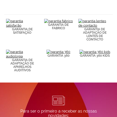
navegación
(por ejemplo,
de páginas
visitadas).
Puedes
GARANTIA DE
consultar más
FABRICO
GARANTIA DE
GARANTIA DE
información en
SATISFAÇÃO
ADAPTAÇÃO DE
nuestra
LENTES DE
Política de
CONTACTO
Cookies.
GARANTIA 360
GARANTIA 360 KIDS
GARANTIA DE
ADAPTAÇÃO DE
APARELHOS
AUDITIVOS
Para ser o primeiro a receber as nossas
novidades: