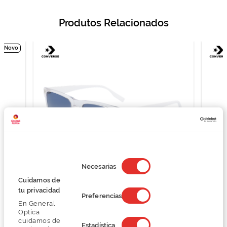
Produtos Relacionados
Novo
Selección
de
Necesarias
consentimiento
Cuidamos de
Converse CV508S
C
tu privacidad
Preferencias
59,25 €
En General
79,00 €
Optica
cuidamos de
Estadística