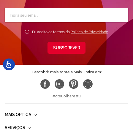
Subscreva
a
nossa
Newsletter:
Eu aceito os termos do
Política de Privacidade
SUBSCREVER
Descobrir mais sobre a Mais Optica em:
#oteuolharestu
MAIS OPTICA
SERVIÇOS