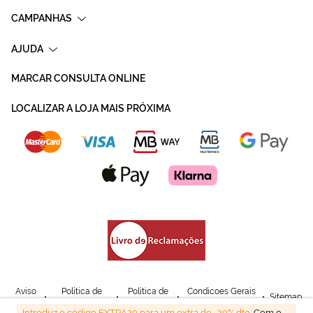
CAMPANHAS
AJUDA
MARCAR CONSULTA ONLINE
LOCALIZAR A LOJA MAIS PRÓXIMA
Aviso
Política de
Política de
Condicoes Gerais
Sitemap
Legal
Privacidade
Cookies
de Venda
Introduz o código EXTRA20 para um extra de -20% dto.
Com o