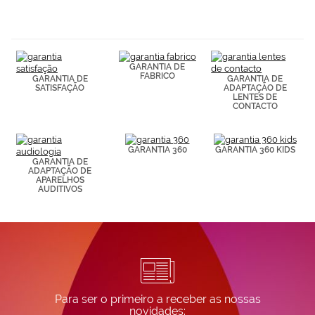
navegación
(por ejemplo,
de páginas
visitadas).
Puedes
GARANTIA DE
consultar más
FABRICO
GARANTIA DE
GARANTIA DE
información en
SATISFAÇÃO
ADAPTAÇÃO DE
nuestra
LENTES DE
Política de
CONTACTO
Cookies.
GARANTIA 360
GARANTIA 360 KIDS
GARANTIA DE
ADAPTAÇÃO DE
APARELHOS
AUDITIVOS
Para ser o primeiro a receber as nossas
novidades: