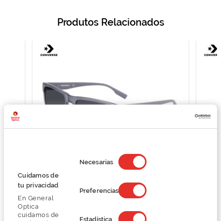
Produtos Relacionados
Selección
de
Necesarias
consentimiento
Cuidamos de
Converse CV508S
tu privacidad
Preferencias
61,50 €
En General
82,00 €
Optica
cuidamos de
Estadística