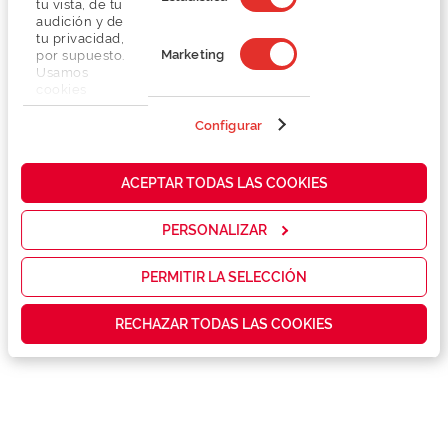
tu vista, de tu
audición y de
tu privacidad,
Marketing
por supuesto.
Usamos
cookies
propias y de
terceros en
Configurar
Detalhes
nuestra web
para analizar
cómo mejorar
Lentes
ACEPTAR TODAS LAS COOKIES
nuestros
servicios y
mostrarte la
PERSONALIZAR
Marca
publicidad y
las
promociones
PERMITIR LA SELECCIÓN
Conselhos
que realmente
te interesan,
RECHAZAR TODAS LAS COOKIES
así como
contenidos
Serviços exclusivos
personalizados
para ti gracias
a un perfil
elaborado a
partir de tus
hábitos de