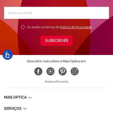
Subscreva
a
nossa
Newsletter:
Eu aceito os termos do
Política de Privacidade
SUBSCREVER
Descobrir mais sobre a Mais Optica em:
#oteuolharestu
MAIS OPTICA
SERVIÇOS