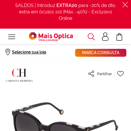
SALDOS | Introduz
EXTRA20
para -20% de dto.
extra em óculos sol (Máx. -40%) - Exclusivo
Online
Procurar
Acesso
O Meu Car
clientes
Início
Óculos de sol CH Carolina Herrera SHE794 Preto Tamanho: 53X19
Selecione sua loja
MARCA CONSULTA
Saltar
Ad
Partilhar
para
à
o
Lis
final
de
da
De
Galeria
de
imagens