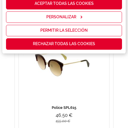
cómo mejorar
ACEPTAR TODAS LAS COOKIES
nuestros
servicios y
También te puede gustar
mostrarte la
PERSONALIZAR
publicidad y
las
promociones
PERMITIR LA SELECCIÓN
que realmente
te interesan,
RECHAZAR TODAS LAS COOKIES
así como
contenidos
personalizados
para ti gracias
a un perfil
elaborado a
partir de tus
hábitos de
navegación
(por ejemplo,
de páginas
visitadas).
Puedes
Police SPL615
consultar más
información en
46,50 €
nuestra
155,00 €
Política de
Cookies.