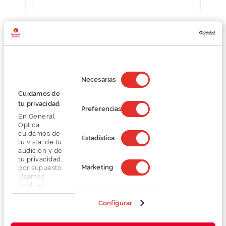
Detalhes
Selección
de
Necesarias
consentimiento
Lentes
Cuidamos de
tu privacidad
Preferencias
En General
Marca
Optica
cuidamos de
Estadística
tu vista, de tu
Conselhos
audición y de
tu privacidad,
Marketing
por supuesto.
Serviços exclusivos
Usamos
cookies
propias y de
terceros en
Configurar
nuestra web
para analizar