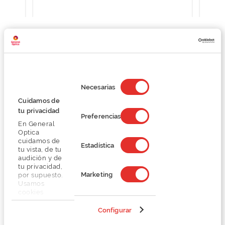
Detalhes
Selección
de
Necesarias
consentimiento
Lentes
Cuidamos de
tu privacidad
Preferencias
En General
Marca
Optica
cuidamos de
Estadística
tu vista, de tu
Conselhos
audición y de
tu privacidad,
Marketing
por supuesto.
Serviços exclusivos
Usamos
cookies
propias y de
terceros en
Configurar
nuestra web