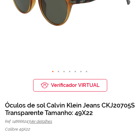
Saltar
para
Verificador VIRTUAL
o
início
da
Óculos de sol Calvin Klein Jeans CKJ20705S
Galeria
de
Transparente Tamanho: 49X22
Óculos de sol Calvin Klein Jeans
88,87 €
imagens
118,50 €
CKJ20705S Transparente | Mais
Ver detalhes
Ref: 148666243
Optica
Calibre 49X22