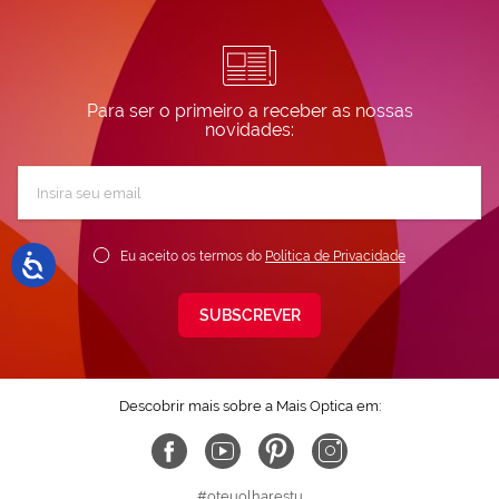
Para ser o primeiro a receber as nossas
novidades:
Subscreva
a
nossa
Newsletter:
Eu aceito os termos do
Política de Privacidade
SUBSCREVER
Descobrir mais sobre a Mais Optica em:
#oteuolharestu