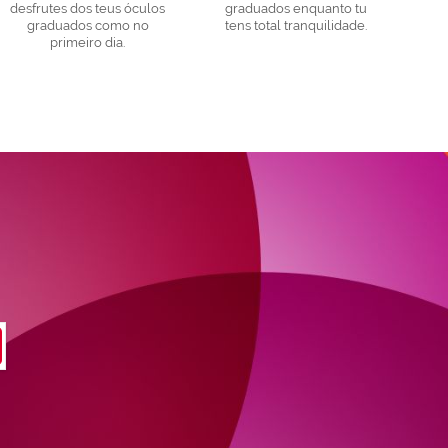
desfrutes dos teus óculos
graduados enquanto tu
graduados como no
tens total tranquilidade.
primeiro dia.