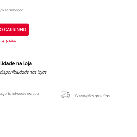
eço só armação
AO CARRINHO
en
4-9 días
lidade na loja
disponibilidade nas lojas
onfortavelmente em tua
Devoluções gratuitas