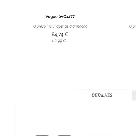
Vogue 0VO4177
O preço inclui apenas a armação
O pr
84,74 €
112,99 €
DETALHES