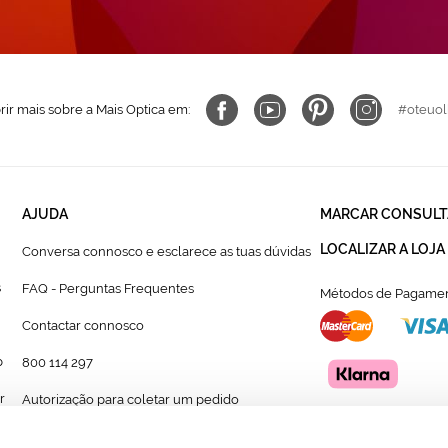
ir mais sobre a Mais Optica em:
#oteuol
AJUDA
MARCAR CONSULT
LOCALIZAR A LOJA
Conversa connosco e esclarece as tuas dúvidas
s
FAQ - Perguntas Frequentes
Métodos de Pagamen
Contactar connosco
p
800 114 297
r
Autorização para coletar um pedido
Formulário para acompanhante autorizado de