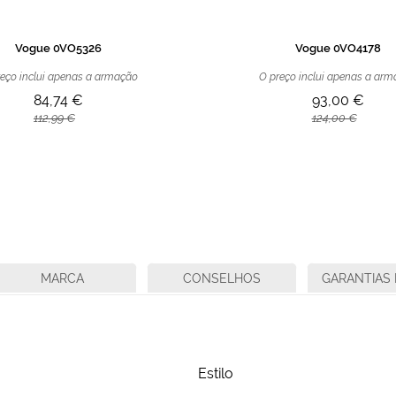
Vogue 0VO5326
Vogue 0VO4178
eço inclui apenas a armação
O preço inclui apenas a ar
84,74 €
93,00 €
112,99 €
124,00 €
MARCA
CONSELHOS
GARANTIAS 
Estilo