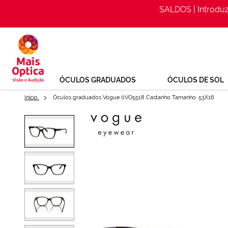
SALDOS | Introdu
Ir
para
o
Conteúdo
ÓCULOS GRADUADOS
ÓCULOS DE SOL
Início
Óculos graduados Vogue 0VO5518 Castanho Tamanho: 53X16
Saltar
para
Óculos graduados Vogue 0VO5
o
Optica
final
da
Ref: 157012144
Galeria
de
imagens