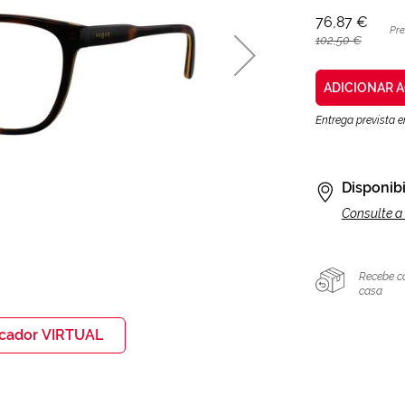
76,87 €
Pr
102,50 €
ADICIONAR 
Entrega prevista 
Disponibi
Consulte a 
Recebe c
casa
icador VIRTUAL