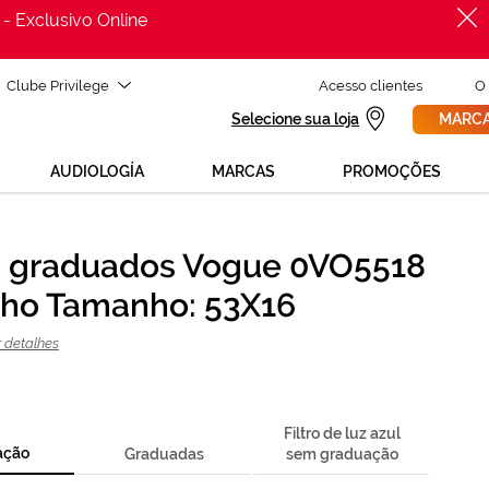
 - Exclusivo Online
Clube Privilege
Acesso clientes
O
Selecione sua loja
MARCA
AUDIOLOGÍA
MARCAS
PROMOÇÕES
 graduados Vogue 0VO5518
PROCURAR
ecisas de ajuda para mudar os teus óculos?
ho Tamanho: 53X16
800 114 297
ga para nós GRÁTIS no número
 segunda a sexta, das 12h às 21h)
r detalhes
REVISAO DA VISTA
 solicita uma
> marca consulta
Filtro de luz azul
ação
Graduadas
sem graduação