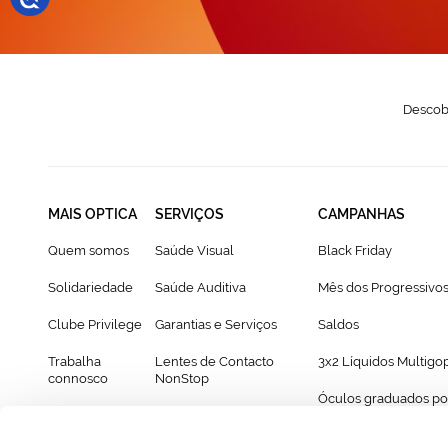
Descobr
MAIS OPTICA
SERVIÇOS
CAMPANHAS
Quem somos
Saúde Visual
Black Friday
Solidariedade
Saúde Auditiva
Mês dos Progressivo
Clube Privilege
Garantias e Serviços
Saldos
Trabalha
Lentes de Contacto
3x2 Líquidos Multigo
connosco
NonStop
Óculos graduados po
Franchising
Cartão Presente
69€