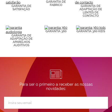
de páginas
GARANTIA DE
FABRICO
visitadas).
GARANTIA DE
GARANTIA DE
SATISFAÇÃO
ADAPTAÇÃO DE
Puedes
LENTES DE
consultar más
CONTACTO
información en
nuestra
Política de
Cookies.
GARANTIA 360
GARANTIA 360 KIDS
GARANTIA DE
ADAPTAÇÃO DE
APARELHOS
AUDITIVOS
Para ser o primeiro a receber as nossas
novidades:
Subscreva
a
nossa
Newsletter: