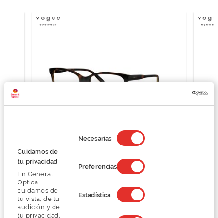
Selección
de
Necesarias
consentimiento
Cuidamos de
Vogue 0VO5518
tu privacidad
O preço inclui apenas a armação
Preferencias
En General
76,87 €
Optica
102,50 €
cuidamos de
Estadística
tu vista, de tu
audición y de
tu privacidad,