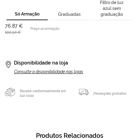
Filtro de luz
azul sem
Só Armação
Graduadas
graduação
76,87 €
Preço só armação
102,50 €
Disponibilidade na loja
Consulte a disponibilidade nas lojas
Recebe confortavelmente em
Devoluções gratuitas
tua casa
Produtos Relacionados